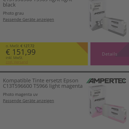
black
Photo grau
Passende Geräte anzeigen
o. MwSt.
€ 127,72
€ 151,99
Details
inkl. MwSt.
zzgl. Versand
Kompatible Tinte ersetzt Epson
C13T596600 T5966 light magenta
Photo magenta uv
Passende Geräte anzeigen