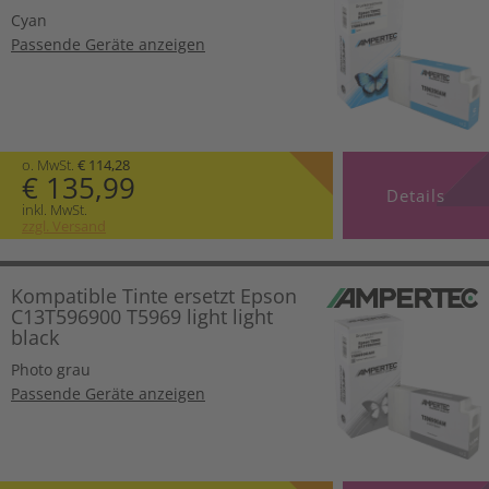
Cyan
Passende Geräte anzeigen
o. MwSt.
€ 114,28
€ 135,99
Details
inkl. MwSt.
zzgl. Versand
Kompatible Tinte ersetzt Epson
C13T596900 T5969 light light
black
Photo grau
Passende Geräte anzeigen