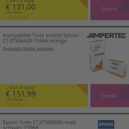
o. MwSt.
€ 110,08
€ 131,00
Details
inkl. MwSt.
zzgl. Versand
Kompatible Tinte ersetzt Epson
C13T596A00 T596A orange
Passende Geräte anzeigen
o. MwSt.
€ 127,72
€ 151,99
Details
inkl. MwSt.
zzgl. Versand
Epson Tinte C13T59680N matt
schwarz T5968