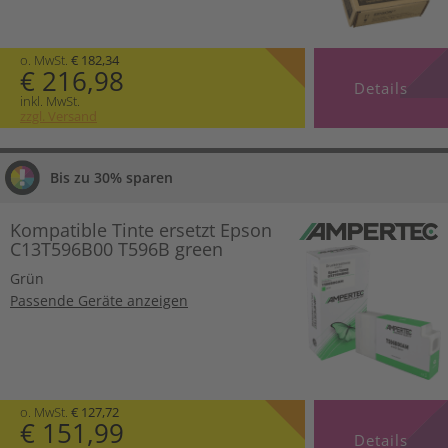
o. MwSt.
€ 182,34
€ 216,98
Details
inkl. MwSt.
zzgl. Versand
Bis zu 30% sparen
Kompatible Tinte ersetzt Epson
C13T596B00 T596B green
Grün
Passende Geräte anzeigen
o. MwSt.
€ 127,72
€ 151,99
Details