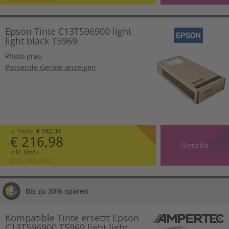
Epson Tinte C13T596900 light
light black T5969
Photo grau
Passende Geräte anzeigen
o. MwSt.
€ 182,34
€ 216,98
Details
inkl. MwSt.
zzgl. Versand
Bis zu 30% sparen
Kompatible Tinte ersetzt Epson
C13T596900 T5969 light light