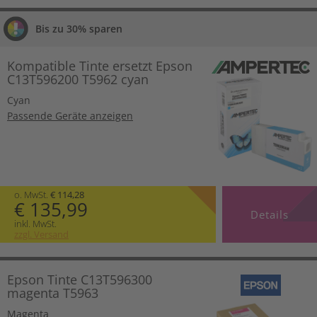
Bis zu 30% sparen
Kompatible Tinte ersetzt Epson
C13T596200 T5962 cyan
Cyan
Passende Geräte anzeigen
o. MwSt.
€ 114,28
€ 135,99
Details
inkl. MwSt.
zzgl. Versand
Epson Tinte C13T596300
magenta T5963
Magenta