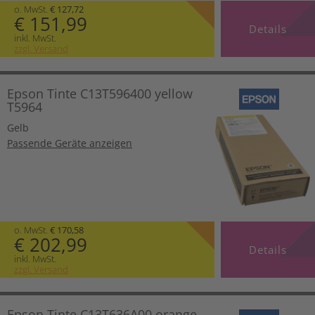
o. MwSt.
€ 127,72
€ 151,99
Details
inkl. MwSt.
zzgl. Versand
Epson Tinte C13T596400 yellow
T5964
Gelb
Passende Geräte anzeigen
o. MwSt.
€ 170,58
€ 202,99
Details
inkl. MwSt.
zzgl. Versand
Epson Tinte C13T636A00 orange