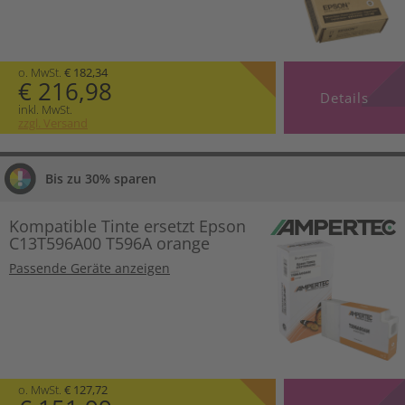
o. MwSt.
€ 182,34
€ 216,98
Details
inkl. MwSt.
zzgl. Versand
Bis zu 30% sparen
Kompatible Tinte ersetzt Epson
C13T596A00 T596A orange
Passende Geräte anzeigen
o. MwSt.
€ 127,72