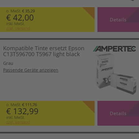
o. MwSt.
€ 35,29
€ 42,00
Details
inkl. MwSt.
zzgl. Versand
Kompatible Tinte ersetzt Epson
C13T596700 T5967 light black
Grau
Passende Geräte anzeigen
o. MwSt.
€ 111,76
€ 132,99
Details
inkl. MwSt.
zzgl. Versand