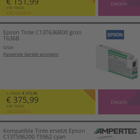
€ 151,99
Details
inkl. MwSt.
zzgl. Versand
Epson Tinte C13T636B00 grün
T636B
Grün
Passende Geräte anzeigen
o. MwSt.
€ 315,96
€ 375,99
Details
inkl. MwSt.
zzgl. Versand
Kompatible Tinte ersetzt Epson
C13T596200 T5962 cyan