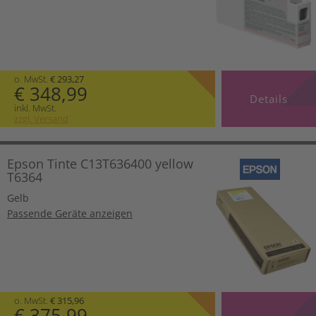
o. MwSt.
€ 293,27
€ 348,99
Details
inkl. MwSt.
zzgl. Versand
Epson Tinte C13T636400 yellow
T6364
Gelb
Passende Geräte anzeigen
o. MwSt.
€ 315,96
€ 375,99