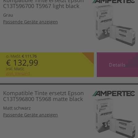
Kompatible Tinte ersetzt Epson
C13T596700 T5967 light black
Grau
Passende Geräte anzeigen
o. MwSt.
€ 111,76
€ 132,99
Details
inkl. MwSt.
zzgl. Versand
Kompatible Tinte ersetzt Epson
C13T596800 T5968 matte black
Matt schwarz
Passende Geräte anzeigen