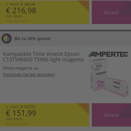
o. MwSt.
€ 182,34
€ 216,98
Details
inkl. MwSt.
zzgl. Versand
Bis zu 30% sparen
Kompatible Tinte ersetzt Epson
C13T596600 T5966 light magenta
Photo magenta uv
Passende Geräte anzeigen
o. MwSt.
€ 127,72
€ 151,99
Details
inkl. MwSt.
zzgl. Versand