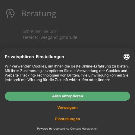
Beratung
Schreiben Sie uns:
service@wiegand-gmbh.de
Mit uns werben!
Vertrag widerrufen
Mein Konto
keyboard_arrow_down
Information
keyboard_arrow_up
Mein Konto
Login
Warenkorb