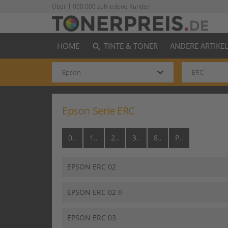
Über 1.000.000 zufriedene Kunden
HOME
TINTE & TONER
ANDERE ARTIKE
search
keyboard_arrow_down
Epson Serie ERC
0..
1..
2..
3..
8..
P..
EPSON ERC 02
EPSON ERC 02 II
EPSON ERC 03