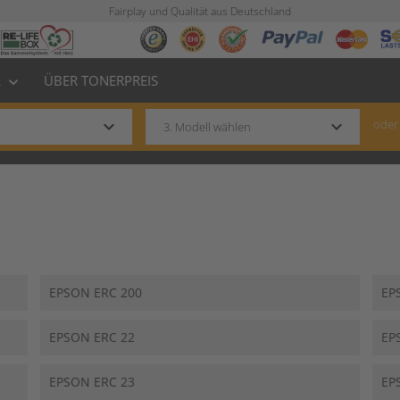
Fairplay und Qualität aus Deutschland
L
ÜBER TONERPREIS
keyboard_arrow_down
keyboard_arrow_down
keyboard_arrow_down
oder
EPSON ERC 200
EP
EPSON ERC 22
EP
EPSON ERC 23
EP