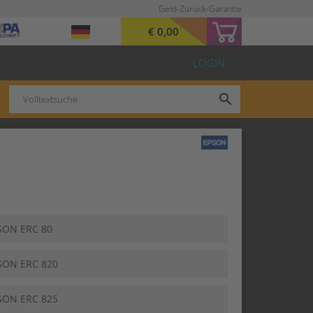
Geld-Zurück-Garantie
€ 0,00
LOGIN
search
SON ERC 80
SON ERC 820
SON ERC 825