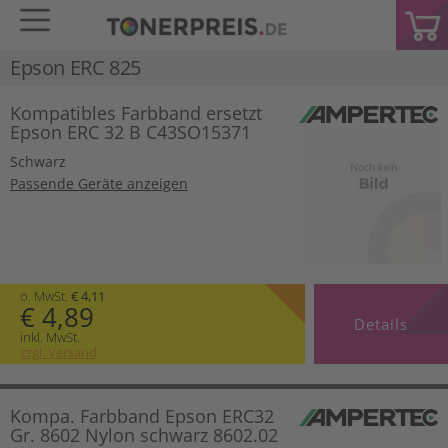
Epson ERC 825
Kompatibles Farbband ersetzt
Epson ERC 32 B C43SO15371
Schwarz
Passende Geräte anzeigen
o. MwSt.
€ 4,11
€ 4,89
Details
inkl. MwSt.
zzgl. Versand
Kompa. Farbband Epson ERC32
Gr. 8602 Nylon schwarz 8602.02