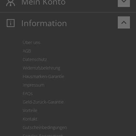
Mein Konto
keyboard_arrow_down
Information
keyboard_arrow_up
Mein Konto
Login
Warenkorb
Über uns
Zahlung
AGB
Versand
Datenschutz
Warenrücksendung
Widerrufsbelehrung
SEPA-Lastschrift
Hausmarken-Garantie
Versandkostenrechner
Impressum
Cookie Einstellungen
FAQs
Geld-Zurück-Garantie
Vorteile
Kontakt
Gutscheinbedingungen
Soziales Engagement