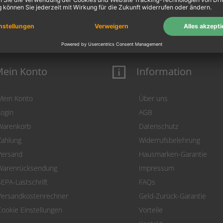
ein Konto
Information
Mein Konto
Über uns
Login
AGB
Warenkorb
Datenschutz
Zahlung
Widerrufsbelehrung
Versand
Hausmarken-Garantie
Warenrücksendung
Impressum
SEPA-Lastschrift
FAQs
Versandkostenrechner
Geld-Zurück-Garantie
Cookie Einstellungen
Vorteile