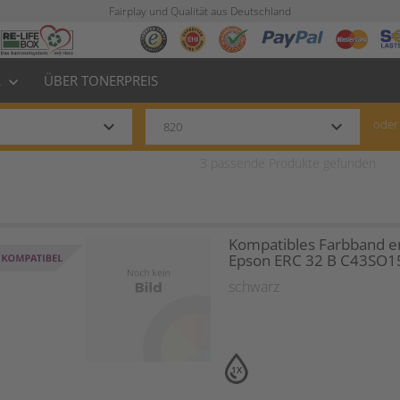
Fairplay und Qualität aus Deutschland
L
ÜBER TONERPREIS
keyboard_arrow_down
keyboard_arrow_down
keyboard_arrow_down
oder
3
passende Produkte gefunden
Kompatibles Farbband er
Epson ERC 32 B C43SO1
schwarz
1X