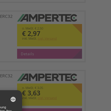
 ERC32
o. MwSt. € 2,50
€ 2,97
inkl. MwSt.
zzgl. Versand
Details
 ERC32
o. MwSt. € 3,05
€ 3,63
inkl. MwSt.
zzgl. Versand