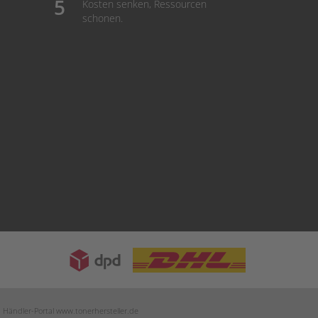
Kosten senken, Ressourcen
schonen.
m Händler-Portal
www.tonerhersteller.de