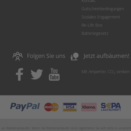
Kontakt
Gutscheinbedingungen
Soziales Engagement
Re-Life Box
Batteriegesetz
nature_people
Folgen Sie uns
Jetzt aufbäumen!
Mit Ampertec CO
senken
2
an Wiederverkäufer. Wenn Sie Wiederverkäufer sind, registrieren Sie sich bitte in unsere