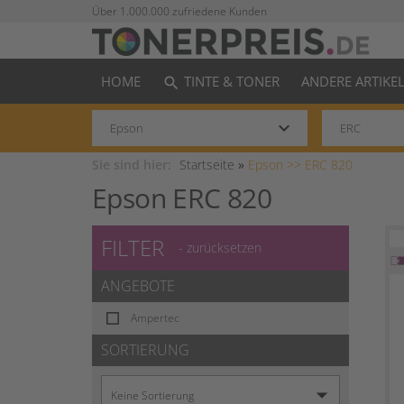
Über 1.000.000 zufriedene Kunden
HOME
TINTE & TONER
ANDERE ARTIKE
search
keyboard_arrow_down
Sie sind hier:
Startseite
»
Epson >>
ERC 820
Epson ERC 820
FILTER
- zurücksetzen
ANGEBOTE
Ampertec
SORTIERUNG