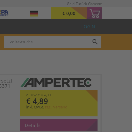
Geld-Zurück-Garantie
€ 0,00
LOGIN
search
setzt
5371
o. MwSt. € 4,11
€ 4,89
inkl. MwSt.
zzgl. Versand
Details