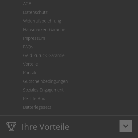
AGB
Versand
Datenschutz
Warenrücksendung
Widerrufsbelehrung
SEPA-Lastschrift
Hausmarken-Garantie
Versandkostenrechner
Impressum
Cookie Einstellungen
FAQs
Geld-Zurück-Garantie
Vorteile
Kontakt
Gutscheinbedingungen
Soziales Engagement
Re-Life Box
Batteriegesetz
Ihre Vorteile
keyboard_arrow_down