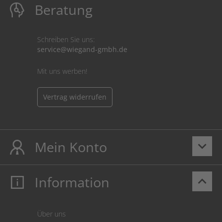
Beratung
Schreiben Sie uns:
service@wiegand-gmbh.de
Mit uns werben!
Vertrag widerrufen
Mein Konto
keyboard_arrow_down
Information
keyboard_arrow_up
Mein Konto
Login
Warenkorb
Über uns
Zahlung