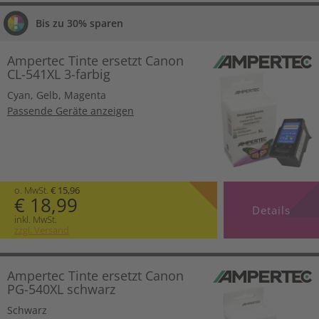
Bis zu 30% sparen
Ampertec Tinte ersetzt Canon
CL-541XL 3-farbig
Cyan
,
Gelb
,
Magenta
Passende Geräte anzeigen
o. MwSt.
€ 15,96
€ 18,99
Details
inkl. MwSt.
zzgl. Versand
Ampertec Tinte ersetzt Canon
PG-540XL schwarz
Schwarz