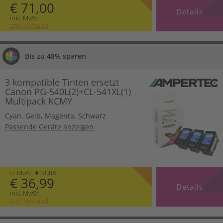
€ 71,00
Details
inkl. MwSt.
zzgl. Versand
Bis zu 48% sparen
3 kompatible Tinten ersetzt
Canon PG-540L(2)+CL-541XL(1)
Multipack KCMY
Cyan
,
Gelb
,
Magenta
,
Schwarz
Passende Geräte anzeigen
o. MwSt.
€ 31,08
€ 36,99
Details
inkl. MwSt.
zzgl. Versand