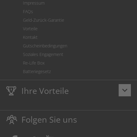
Impressum
Cookie Einstellungen
FAQs
Geld-Zurück-Garantie
Vorteile
Kontakt
Gutscheinbedingungen
Soziales Engagement
Re-Life Box
Batteriegesetz
Ihre Vorteile
keyboard_arrow_down
Lebenslange
Hausmarke Garantie
auf Toner und Tinte
schützt auch Ihren Drucker.
Folgen Sie uns
Umweltfreundlich dadurch Abfallvermeidung.
Kaufen Sie Tinte & Toner ruhig da, wo Ihre Kinder einen