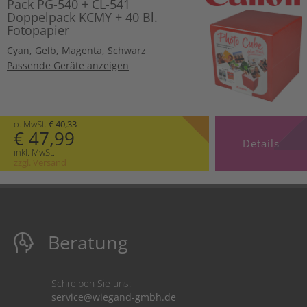
Pack PG-540 + CL-541
Doppelpack KCMY + 40 Bl.
Fotopapier
Cyan
,
Gelb
,
Magenta
,
Schwarz
Passende Geräte anzeigen
o. MwSt.
€ 40,33
€ 47,99
Details
inkl. MwSt.
zzgl. Versand
Beratung
Schreiben Sie uns:
service@wiegand-gmbh.de