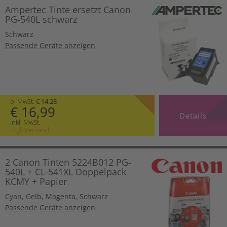
Ampertec Tinte ersetzt Canon
PG-540L schwarz
Schwarz
Passende Geräte anzeigen
o. MwSt.
€ 14,28
€ 16,99
Details
inkl. MwSt.
zzgl. Versand
2 Canon Tinten 5224B012 PG-
540L + CL-541XL Doppelpack
KCMY + Papier
Cyan
,
Gelb
,
Magenta
,
Schwarz
Passende Geräte anzeigen