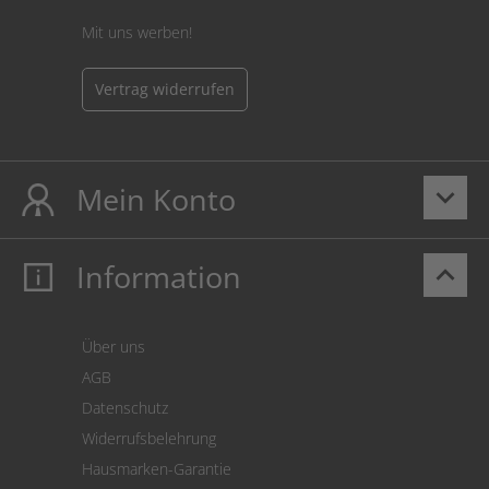
Mit uns werben!
Vertrag widerrufen
Mein Konto
keyboard_arrow_down
Information
keyboard_arrow_up
Mein Konto
Login
Warenkorb
Über uns
Zahlung
AGB
Versand
Datenschutz
Warenrücksendung
Widerrufsbelehrung
SEPA-Lastschrift
Hausmarken-Garantie
Versandkostenrechner