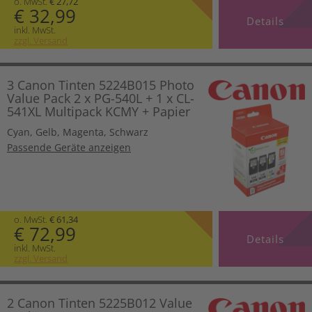
o. MwSt.
€ 27,72
€ 32,99
Details
inkl. MwSt.
zzgl. Versand
3 Canon Tinten 5224B015 Photo
Value Pack 2 x PG-540L + 1 x CL-
541XL Multipack KCMY + Papier
Cyan
,
Gelb
,
Magenta
,
Schwarz
Passende Geräte anzeigen
o. MwSt.
€ 61,34
€ 72,99
Details
inkl. MwSt.
zzgl. Versand
2 Canon Tinten 5225B012 Value