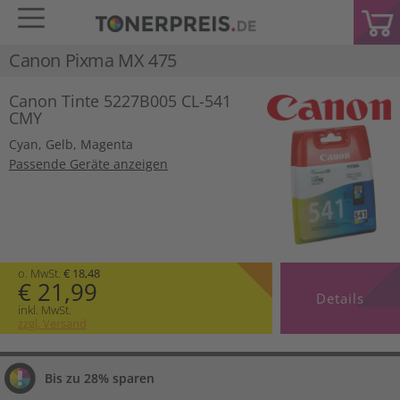
Canon Pixma MX 475
Canon Tinte 5227B005 CL-541
CMY
Cyan
,
Gelb
,
Magenta
Passende Geräte anzeigen
o. MwSt.
€ 18,48
€ 21,99
Details
inkl. MwSt.
zzgl. Versand
Bis zu 28% sparen