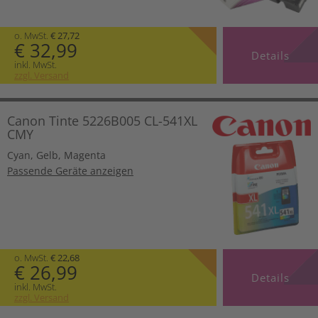
o. MwSt.
€ 27,72
€ 32,99
Details
inkl. MwSt.
zzgl. Versand
Canon Tinte 5226B005 CL-541XL
CMY
Cyan
,
Gelb
,
Magenta
Passende Geräte anzeigen
o. MwSt.
€ 22,68
€ 26,99
Details
inkl. MwSt.
zzgl. Versand