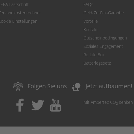
SEPA-Lastschrift
FAQs
Versandkostenrechner
Geld-Zurück-Garantie
Cookie Einstellungen
Vorteile
Kontakt
Gutscheinbedingungen
Soziales Engagement
Re-Life Box
Batteriegesetz
nature_people
Folgen Sie uns
Jetzt aufbäumen!
Mit Ampertec CO
senken
2