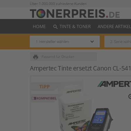
Über 1.000.000 zufriedene Kunden
HOME
TINTE & TONER
ANDERE ARTIKE
search
keyboard_arrow_down
print
Passend für Drucker
Ampertec Tinte ersetzt Canon CL-541
zo