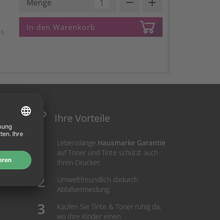
remove
add
Menge
In den Warenkorb
6,
Ihre Vorteile
Lebenslange
Hausmarke Garantie
auf Toner und Tinte schützt auch
Ihren Drucker.
Umweltfreundlich dadurch
Abfallvermeidung.
Kaufen Sie Tinte & Toner ruhig da,
wo Ihre Kinder einen