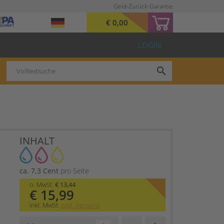
Geld-Zurück-Garantie
€ 0,00
LOGIN
search
INHALT
ca. 7,3 Cent
pro Seite
o. MwSt.
€ 13,44
€ 15,99
inkl. MwSt.
zzgl. Versand