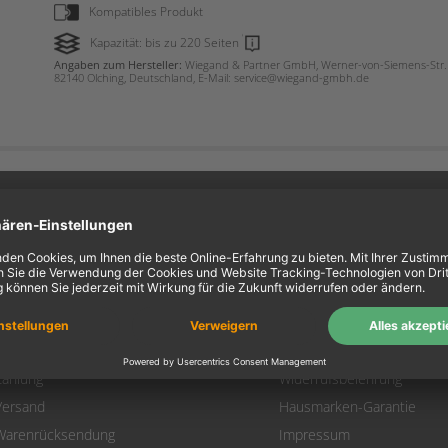
Kompatibles Produkt
Kapazität: bis zu 220 Seiten
Angaben zum Hersteller:
Wiegand & Partner GmbH, Werner-von-Siemens-Str. 
82140 Olching, Deutschland, E-Mail: service@wiegand-gmbh.de
ein Konto
Information
Mein Konto
Über uns
Login
AGB
Warenkorb
Datenschutz
Zahlung
Widerrufsbelehrung
Versand
Hausmarken-Garantie
Warenrücksendung
Impressum