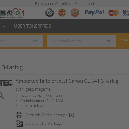
Fairplay und Qualität aus Deutschland
L
ÜBER TONERPREIS
keyboard_arrow_down
keyboard_arrow_down
keyboard_arrow_down
oder
 3-farbig
Ampertec Tinte ersetzt Canon CL-541 3-farbig
cyan, gelb, magenta
om_in
Hersteller Nr.: 199C054113
Artikelnummer: CL-541AM
Inhalt in ml: 20
Passende Geräte anzeigen
Lieferzeit 1-2 Werktage