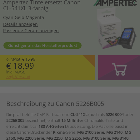
Ampertec Tinte ersetzt Canon
CL-541XL 3-farbig
Cyan
Gelb
Magenta
Details anzeigen
Passende Geräte anzeigen
Günstiger als das Herstellerprodukt
o. MwSt.
€ 15,96
€ 18,99
inkl. MwSt.
zzgl. Versand
Beschreibung zu Canon 5226B005
Die
prall befüllte CMY-Farbpatrone
CL-541XL
(auch als
5226B004
oder
5226B005
bezeichnet) enthält
15 Milliliter
Chromalife-Tinte und
erreicht damit ca.
180 A4-Seiten
Druckleistung. Die Patrone passt in
diese Canon-Drucker der
Pixma
-Serie:
MG 2100 Serie, MG 2140, MG
2150, MG 2200 Serie, MG 2250, MG 2255, MG 3100 Serie, MG 3140,