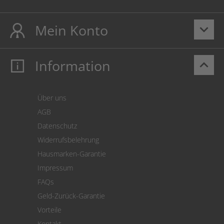
Mein Konto
keyboard_arrow_down
Information
keyboard_arrow_up
Mein Konto
Login
Warenkorb
Über uns
Zahlung
AGB
Versand
Datenschutz
Warenrücksendung
Widerrufsbelehrung
SEPA-Lastschrift
Hausmarken-Garantie
Versandkostenrechner
Impressum
Cookie Einstellungen
FAQs
Geld-Zurück-Garantie
Vorteile
Kontakt