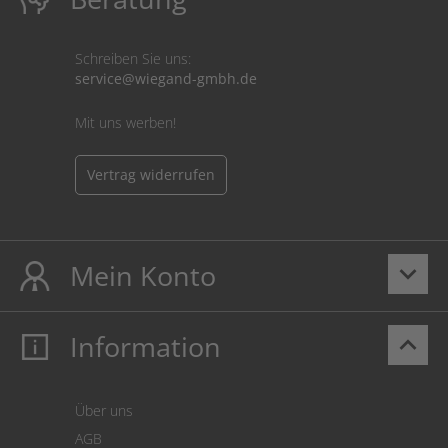
Schreiben Sie uns:
service@wiegand-gmbh.de
Mit uns werben!
Vertrag widerrufen
Mein Konto
keyboard_arrow_down
Information
keyboard_arrow_up
Mein Konto
Login
Warenkorb
Über uns
Zahlung
AGB