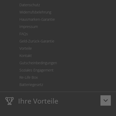
Versand
Datenschutz
Warenrücksendung
Widerrufsbelehrung
SEPA-Lastschrift
Hausmarken-Garantie
Versandkostenrechner
Impressum
Cookie Einstellungen
FAQs
Geld-Zurück-Garantie
Vorteile
Kontakt
Gutscheinbedingungen
Soziales Engagement
Re-Life Box
Batteriegesetz
Ihre Vorteile
keyboard_arrow_down