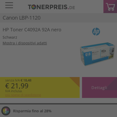
Canon LBP-1120
HP Toner C4092A 92A nero
Schwarz
Mostra i dispositivi adatti
senza IVA
€ 18,48
€ 21,99
Dettagli
IVA inclusa.
più spese di spedizione
Risparmia fino al 28%