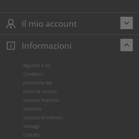
Il mio account
keyboard_arrow_down
Informazioni
keyboard_arrow_up
Il mio account
Login
Carrello prodotti
Riguardo a noi
Pagamento
Condizioni
Spedizione
protezione dati
Restituzione della merce
Diritto di recesso
Addebito diretto SEPA
Garanzia Ampertec
Calcolatore dei costi
Impronta
Impostazioni dei cookie
Garanzia di rimborso
Vantaggi
Contatto