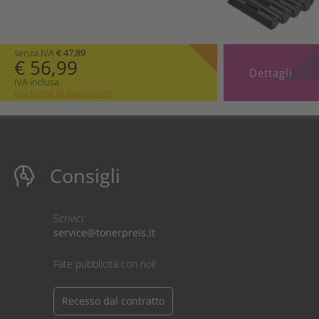
senza IVA
€ 47,89
€ 56,99
Dettagli
IVA inclusa.
più spese di spedizione
Consigli
Scrivici:
service@tonerpreis.it
Fate pubblicità con noi!
Recesso dal contratto