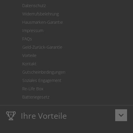
Versand
Datenschutz
Warenrücksendung
Widerrufsbelehrung
SEPA-Lastschrift
Hausmarken-Garantie
Versandkostenrechner
Impressum
Cookie Einstellungen
FAQs
Geld-Zurück-Garantie
Vorteile
Kontakt
Gutscheinbedingungen
Soziales Engagement
Re-Life Box
Batteriegesetz
Ihre Vorteile
keyboard_arrow_down