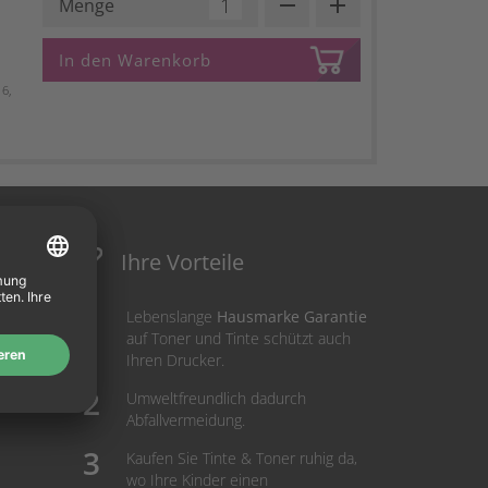
remove
add
Menge
In den Warenkorb
6,
Ihre Vorteile
Lebenslange
Hausmarke Garantie
auf Toner und Tinte schützt auch
Ihren Drucker.
Umweltfreundlich dadurch
Abfallvermeidung.
Kaufen Sie Tinte & Toner ruhig da,
wo Ihre Kinder einen