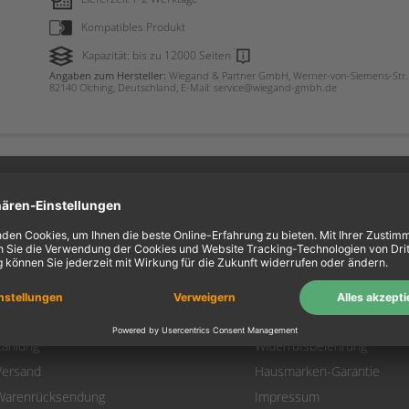
Kompatibles Produkt
Kapazität: bis zu 12000 Seiten
Angaben zum Hersteller:
Wiegand & Partner GmbH, Werner-von-Siemens-Str. 
82140 Olching, Deutschland, E-Mail: service@wiegand-gmbh.de
ein Konto
Information
Mein Konto
Über uns
Login
AGB
Warenkorb
Datenschutz
Zahlung
Widerrufsbelehrung
Versand
Hausmarken-Garantie
Warenrücksendung
Impressum