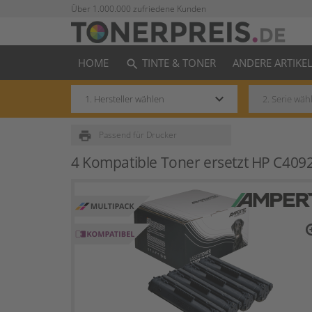
Über 1.000.000 zufriedene Kunden
HOME
TINTE & TONER
ANDERE ARTIKE
search
keyboard_arrow_down
print
Passend für Drucker
4 Kompatible Toner ersetzt HP C409
zo