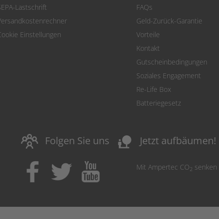
SEPA-Lastschrift
FAQs
Versandkostenrechner
Geld-Zurück-Garantie
Cookie Einstellungen
Vorteile
Kontakt
Gutscheinbedingungen
Soziales Engagement
Re-Life Box
Batteriegesetz
nature_people
Folgen Sie uns
Jetzt aufbäumen!
Mit Ampertec CO
senken
2