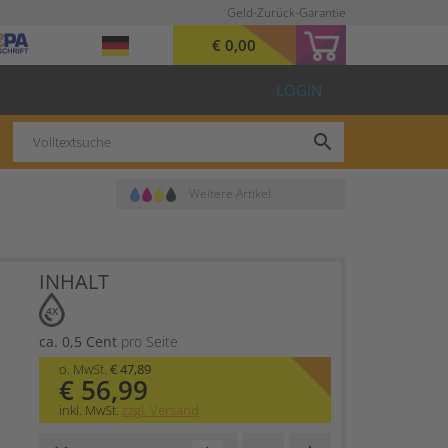
Geld-Zurück-Garantie
€ 0,00
LOGIN
search
Weitere Artikel
INHALT
4X
ca. 0,5 Cent
pro Seite
o. MwSt.
€ 47,89
€ 56,99
inkl. MwSt.
zzgl. Versand