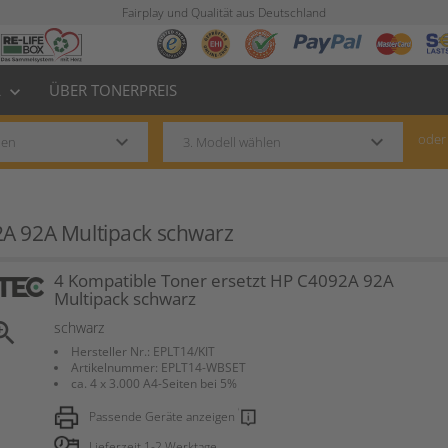
Fairplay und Qualität aus Deutschland
L
ÜBER TONERPREIS
keyboard_arrow_down
keyboard_arrow_down
keyboard_arrow_down
oder
2A 92A Multipack schwarz
4 Kompatible Toner ersetzt HP C4092A 92A
Multipack schwarz
om_in
schwarz
Hersteller Nr.: EPLT14/KIT
Artikelnummer: EPLT14-WBSET
ca. 4 x 3.000 A4-Seiten bei 5%
Passende Geräte anzeigen
Lieferzeit 1-2 Werktage