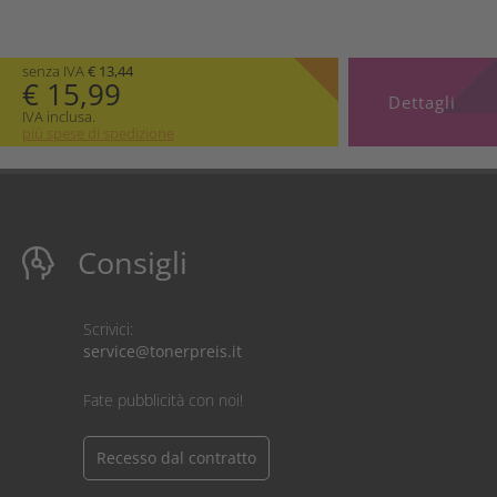
senza IVA
€ 13,44
€ 15,99
Dettagli
IVA inclusa.
più spese di spedizione
Consigli
Scrivici:
service@tonerpreis.it
Fate pubblicità con noi!
Recesso dal contratto