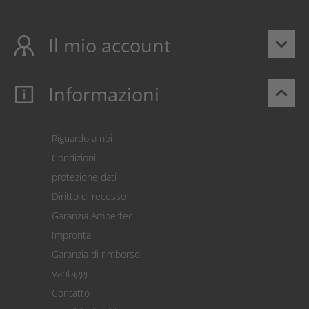
Il mio account
keyboard_arrow_down
Informazioni
keyboard_arrow_up
Il mio account
Login
Carrello prodotti
Riguardo a noi
Pagamento
Condizioni
Spedizione
protezione dati
Restituzione della merce
Diritto di recesso
Addebito diretto SEPA
Garanzia Ampertec
Calcolatore dei costi
Impronta
Impostazioni dei cookie
Garanzia di rimborso
Vantaggi
Contatto