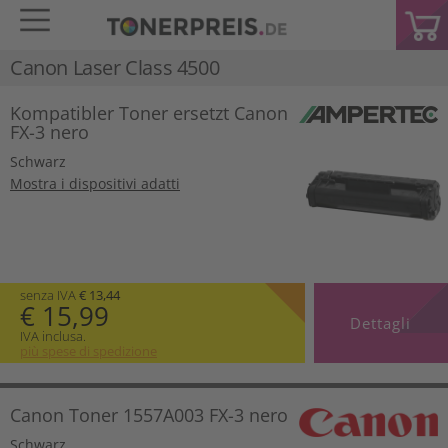
Canon Laser Class 4500
Kompatibler Toner ersetzt Canon
FX-3 nero
Schwarz
Mostra i dispositivi adatti
senza IVA
€ 13,44
€ 15,99
Dettagli
IVA inclusa.
più spese di spedizione
Canon Toner 1557A003 FX-3 nero
Schwarz