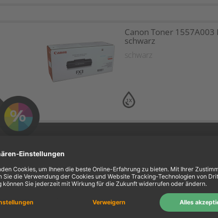
Canon Toner 1557A003 
schwarz
schwarz
1X
BIS ZU 28% SPAREN?
Preistipp
ein Konto
Information