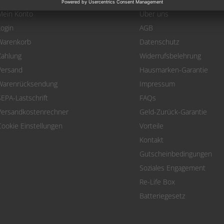
Mein Konto
Über uns
Login
AGB
Warenkorb
Datenschutz
Zahlung
Widerrufsbelehrung
Versand
Hausmarken-Garantie
Warenrücksendung
Impressum
SEPA-Lastschrift
FAQs
Versandkostenrechner
Geld-Zurück-Garantie
Cookie Einstellungen
Vorteile
Kontakt
Gutscheinbedingungen
Soziales Engagement
Re-Life Box
Batteriegesetz