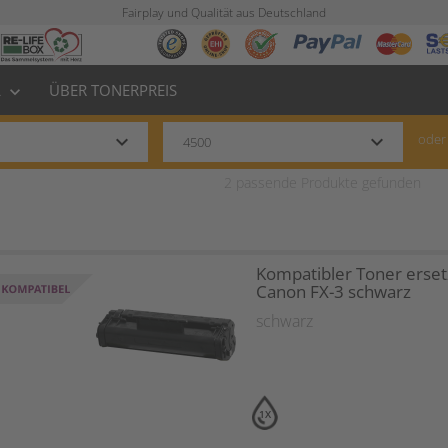
Fairplay und Qualität aus Deutschland
L
ÜBER TONERPREIS
keyboard_arrow_down
keyboard_arrow_down
keyboard_arrow_down
oder
2
passende Produkte gefunden
Kompatibler Toner erset
Canon FX-3 schwarz
schwarz
1X