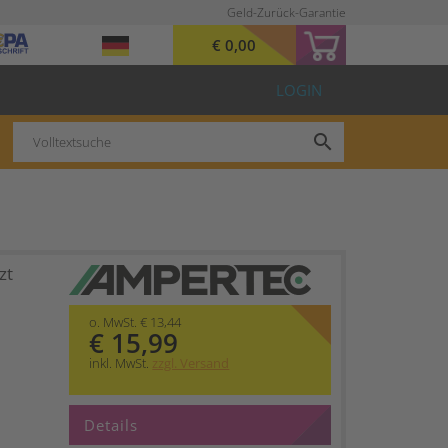
Geld-Zurück-Garantie
€ 0,00
LOGIN
search
zt
o. MwSt. € 13,44
€ 15,99
inkl. MwSt.
zzgl. Versand
Details