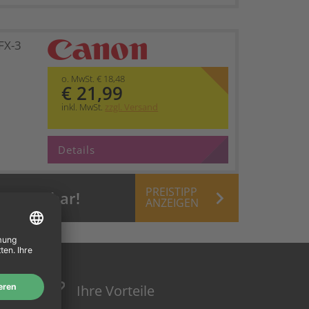
FX-3
o. MwSt. € 18,48
€ 21,99
inkl. MwSt.
zzgl. Versand
Details
PREISTIPP
keyboard_arrow_right
 verfügbar!
ANZEIGEN
Ihre Vorteile