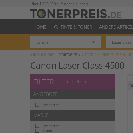
Über 1.000.000 zufriedene Kunden
HOME
TINTE & TONER
ANDERE ARTIKE
search
keyboard_arrow_down
Sie sind hier:
Startseite
»
Canon >>
Laser Class 4500
Canon Laser Class 4500
FILTER
- zurücksetzen
ANGEBOTE
Ampertec
MARKE
Ampertec
Canon