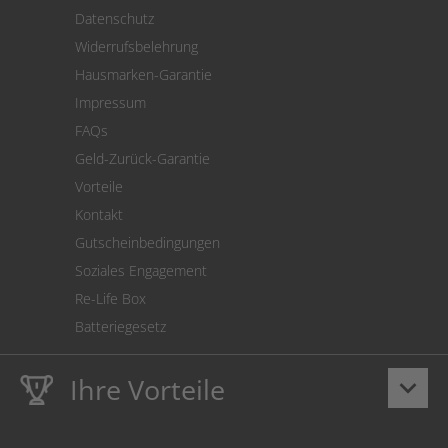
Versand
Datenschutz
Warenrücksendung
Widerrufsbelehrung
SEPA-Lastschrift
Hausmarken-Garantie
Versandkostenrechner
Impressum
Cookie Einstellungen
FAQs
Geld-Zurück-Garantie
Vorteile
Kontakt
Gutscheinbedingungen
Soziales Engagement
Re-Life Box
Batteriegesetz
Ihre Vorteile
keyboard_arrow_down