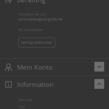
Schreiben Sie uns:
service@wiegand-gmbh.de
Mit uns werben!
Vertrag widerrufen
Mein Konto
keyboard_arrow_down
Information
keyboard_arrow_up
Mein Konto
Login
Warenkorb
Über uns
Zahlung
AGB