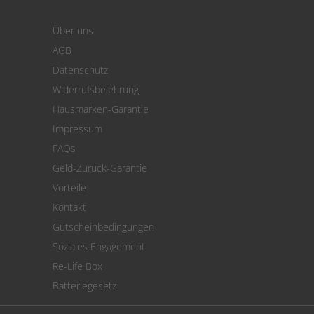
Login
Warenkorb
Über uns
Zahlung
AGB
Versand
Datenschutz
Warenrücksendung
Widerrufsbelehrung
SEPA-Lastschrift
Hausmarken-Garantie
Versandkostenrechner
Impressum
Cookie Einstellungen
FAQs
Geld-Zurück-Garantie
Vorteile
Kontakt
Gutscheinbedingungen
Soziales Engagement
Re-Life Box
Batteriegesetz