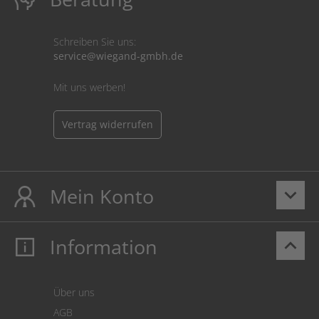
Schreiben Sie uns:
service@wiegand-gmbh.de
Mit uns werben!
Vertrag widerrufen
Mein Konto
keyboard_arrow_down
Information
keyboard_arrow_up
Mein Konto
Login
Warenkorb
Über uns
Zahlung
AGB