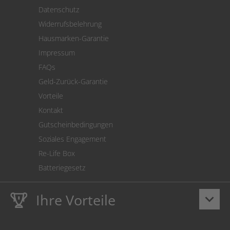
Versand
Datenschutz
Warenrücksendung
Widerrufsbelehrung
SEPA-Lastschrift
Hausmarken-Garantie
Versandkostenrechner
Impressum
Cookie Einstellungen
FAQs
Geld-Zurück-Garantie
Vorteile
Kontakt
Gutscheinbedingungen
Soziales Engagement
Re-Life Box
Batteriegesetz
Ihre Vorteile
keyboard_arrow_down