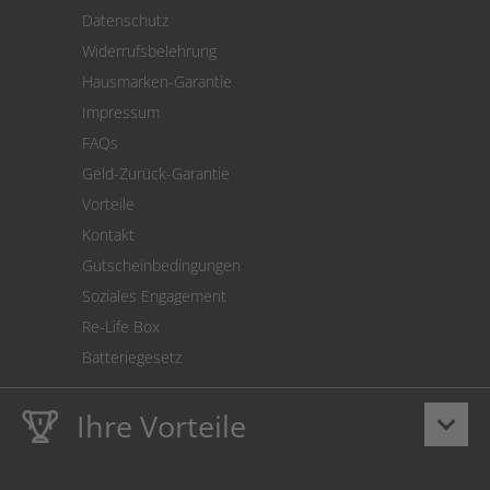
Versand
Datenschutz
Warenrücksendung
Widerrufsbelehrung
SEPA-Lastschrift
Hausmarken-Garantie
Versandkostenrechner
Impressum
Cookie Einstellungen
FAQs
Geld-Zurück-Garantie
Vorteile
Kontakt
Gutscheinbedingungen
Soziales Engagement
Re-Life Box
Batteriegesetz
Ihre Vorteile
keyboard_arrow_down