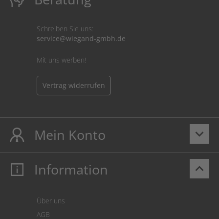
Schreiben Sie uns:
service@wiegand-gmbh.de
Mit uns werben!
Vertrag widerrufen
Mein Konto
keyboard_arrow_down
Information
keyboard_arrow_up
Mein Konto
Login
Warenkorb
Über uns
Zahlung
AGB