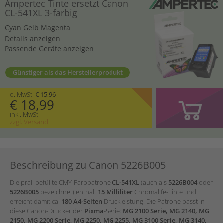
Ampertec Tinte ersetzt Canon
CL-541XL 3-farbig
Cyan
Gelb
Magenta
Details anzeigen
Passende Geräte anzeigen
Günstiger als das Herstellerprodukt
o. MwSt.
€ 15,96
€ 18,99
inkl. MwSt.
zzgl. Versand
Beschreibung zu Canon 5226B005
Die
prall befüllte CMY-Farbpatrone
CL-541XL
(auch als
5226B004
oder
5226B005
bezeichnet) enthält
15 Milliliter
Chromalife-Tinte und
erreicht damit ca.
180 A4-Seiten
Druckleistung. Die Patrone passt in
diese Canon-Drucker der
Pixma
-Serie:
MG 2100 Serie, MG 2140, MG
2150, MG 2200 Serie, MG 2250, MG 2255, MG 3100 Serie, MG 3140,