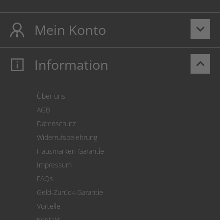
Mein Konto
keyboard_arrow_down
Information
keyboard_arrow_up
Mein Konto
Login
Warenkorb
Über uns
Zahlung
AGB
Versand
Datenschutz
Warenrücksendung
Widerrufsbelehrung
SEPA-Lastschrift
Hausmarken-Garantie
Versandkostenrechner
Impressum
Cookie Einstellungen
FAQs
Geld-Zurück-Garantie
Vorteile
Kontakt