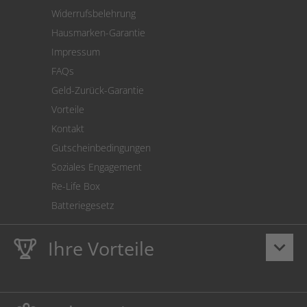
Warenrücksendung
Widerrufsbelehrung
SEPA-Lastschrift
Hausmarken-Garantie
Versandkostenrechner
Impressum
Cookie Einstellungen
FAQs
Geld-Zurück-Garantie
Vorteile
Kontakt
Gutscheinbedingungen
Soziales Engagement
Re-Life Box
Batteriegesetz
Ihre Vorteile
keyboard_arrow_down
Lebenslange
Hausmarke Garantie
auf Toner und Tinte
schützt auch Ihren Drucker.