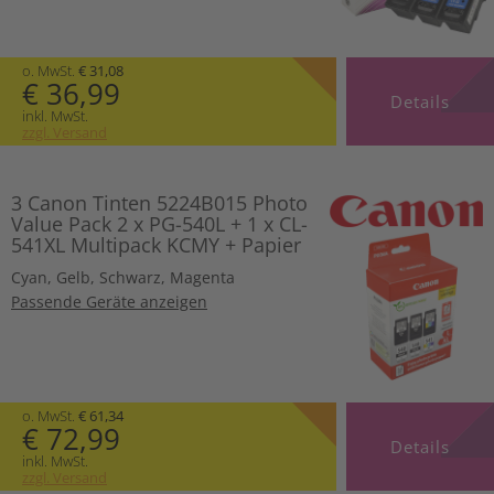
o. MwSt.
€ 31,08
€ 36,99
Details
inkl. MwSt.
zzgl. Versand
3 Canon Tinten 5224B015 Photo
Value Pack 2 x PG-540L + 1 x CL-
541XL Multipack KCMY + Papier
Cyan
,
Gelb
,
Schwarz
,
Magenta
Passende Geräte anzeigen
o. MwSt.
€ 61,34
€ 72,99
Details
inkl. MwSt.
zzgl. Versand