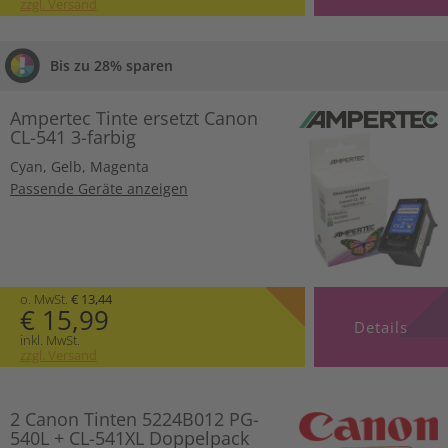
zzgl. Versand
Bis zu 28% sparen
Ampertec Tinte ersetzt Canon
CL-541 3-farbig
Cyan
,
Gelb
,
Magenta
Passende Geräte anzeigen
o. MwSt.
€ 13,44
€ 15,99
Details
inkl. MwSt.
zzgl. Versand
2 Canon Tinten 5224B012 PG-
540L + CL-541XL Doppelpack