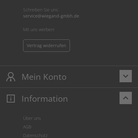
Schreiben Sie uns:
service@wiegand-gmbh.de
Mit uns werben!
Vertrag widerrufen
Mein Konto
keyboard_arrow_down
Information
keyboard_arrow_up
Mein Konto
Login
Warenkorb
Über uns
Zahlung
AGB
Versand
Datenschutz