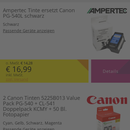
Ampertec Tinte ersetzt Canon
PG-540L schwarz
Schwarz
Passende Geräte anzeigen
o. MwSt.
€ 14,28
€ 16,99
Details
inkl. MwSt.
zzgl. Versand
2 Canon Tinten 5225B013 Value
Pack PG-540 + CL-541
Doppelpack KCMY + 50 Bl.
Fotopapier
Cyan
,
Gelb
,
Schwarz
,
Magenta
Passende Geräte anzeigen