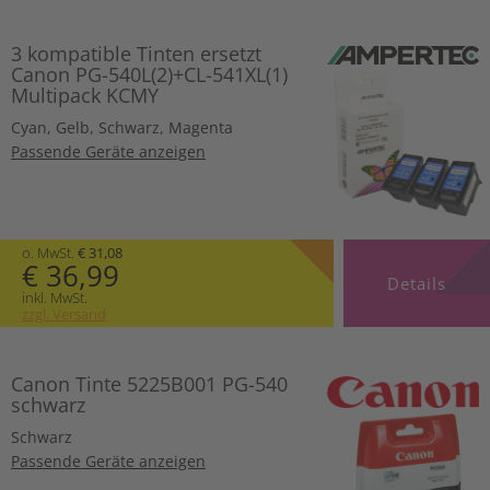
3 kompatible Tinten ersetzt
Canon PG-540L(2)+CL-541XL(1)
Multipack KCMY
Cyan
,
Gelb
,
Schwarz
,
Magenta
Passende Geräte anzeigen
o. MwSt.
€ 31,08
€ 36,99
Details
inkl. MwSt.
zzgl. Versand
Canon Tinte 5225B001 PG-540
schwarz
Schwarz
Passende Geräte anzeigen