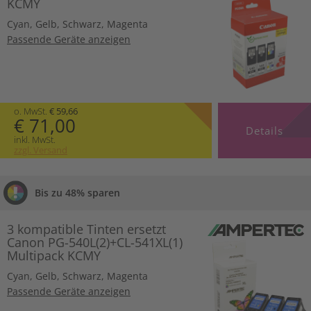
KCMY
Cyan
,
Gelb
,
Schwarz
,
Magenta
Passende Geräte anzeigen
o. MwSt.
€ 59,66
€ 71,00
Details
inkl. MwSt.
zzgl. Versand
Bis zu 48% sparen
3 kompatible Tinten ersetzt
Canon PG-540L(2)+CL-541XL(1)
Multipack KCMY
Cyan
,
Gelb
,
Schwarz
,
Magenta
Passende Geräte anzeigen