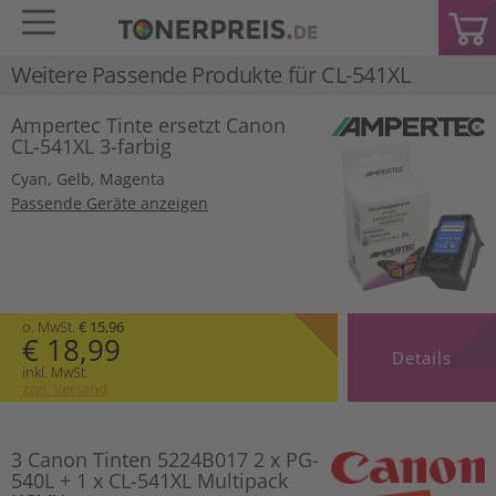
Weitere Passende Produkte für
CL-541XL
Ampertec Tinte ersetzt Canon
CL-541XL 3-farbig
Cyan
,
Gelb
,
Magenta
Passende Geräte anzeigen
o. MwSt.
€ 15,96
€ 18,99
Details
inkl. MwSt.
zzgl. Versand
3 Canon Tinten 5224B017 2 x PG-
540L + 1 x CL-541XL Multipack