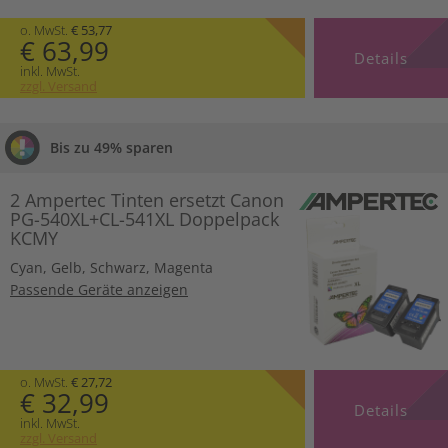
o. MwSt.
€ 53,77
€ 63,99
Details
inkl. MwSt.
zzgl. Versand
Bis zu 49% sparen
2 Ampertec Tinten ersetzt Canon
PG-540XL+CL-541XL Doppelpack
KCMY
Cyan
,
Gelb
,
Schwarz
,
Magenta
Passende Geräte anzeigen
o. MwSt.
€ 27,72
€ 32,99
Details
inkl. MwSt.
zzgl. Versand