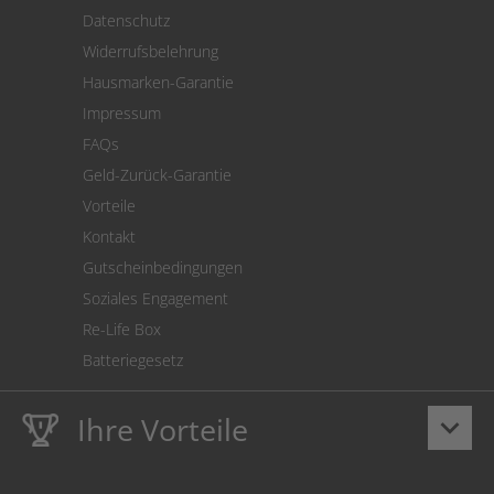
Versand
Datenschutz
Warenrücksendung
Widerrufsbelehrung
SEPA-Lastschrift
Hausmarken-Garantie
Versandkostenrechner
Impressum
Cookie Einstellungen
FAQs
Geld-Zurück-Garantie
Vorteile
Kontakt
Gutscheinbedingungen
Soziales Engagement
Re-Life Box
Batteriegesetz
Ihre Vorteile
keyboard_arrow_down