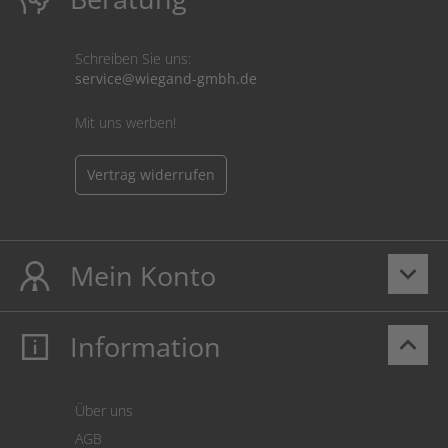
Schreiben Sie uns:
service@wiegand-gmbh.de
Mit uns werben!
Vertrag widerrufen
Mein Konto
keyboard_arrow_down
Information
keyboard_arrow_up
Mein Konto
Login
Warenkorb
Über uns
Zahlung
AGB