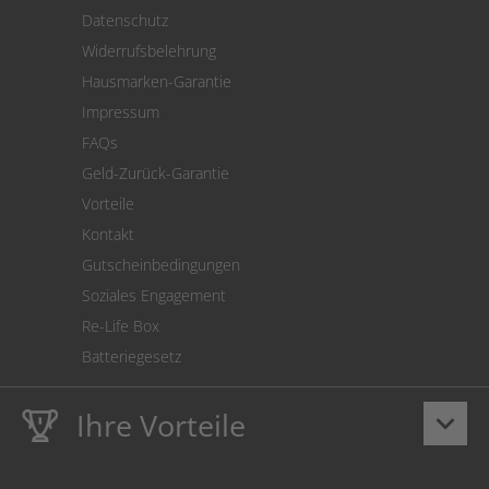
Versand
Datenschutz
Warenrücksendung
Widerrufsbelehrung
SEPA-Lastschrift
Hausmarken-Garantie
Versandkostenrechner
Impressum
Cookie Einstellungen
FAQs
Geld-Zurück-Garantie
Vorteile
Kontakt
Gutscheinbedingungen
Soziales Engagement
Re-Life Box
Batteriegesetz
Ihre Vorteile
keyboard_arrow_down