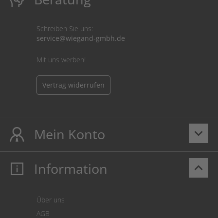
Schreiben Sie uns:
service@wiegand-gmbh.de
Mit uns werben!
Vertrag widerrufen
Mein Konto
keyboard_arrow_down
Information
keyboard_arrow_up
Mein Konto
Login
Warenkorb
Über uns
Zahlung
AGB