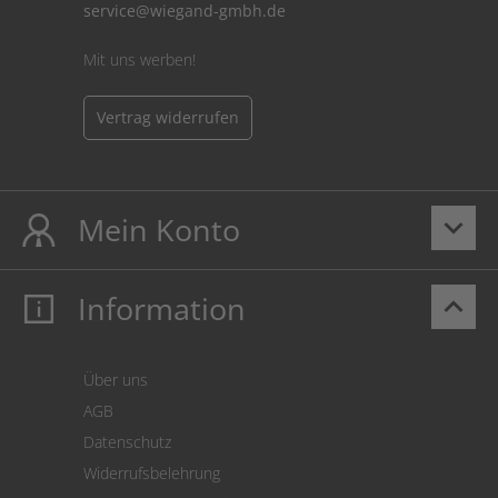
service@wiegand-gmbh.de
Mit uns werben!
Vertrag widerrufen
Mein Konto
keyboard_arrow_down
Information
keyboard_arrow_up
Mein Konto
Login
Warenkorb
Über uns
Zahlung
AGB
Versand
Datenschutz
Warenrücksendung
Widerrufsbelehrung
SEPA-Lastschrift