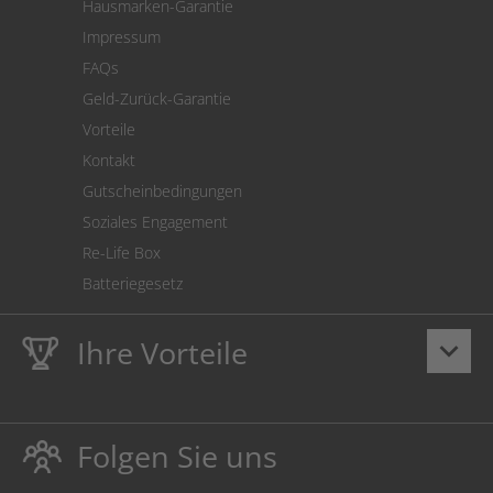
Hausmarken-Garantie
Versandkostenrechner
Impressum
Cookie Einstellungen
FAQs
Geld-Zurück-Garantie
Vorteile
Kontakt
Gutscheinbedingungen
Soziales Engagement
Re-Life Box
Batteriegesetz
Ihre Vorteile
keyboard_arrow_down
Lebenslange
Hausmarke Garantie
auf Toner und Tinte
schützt auch Ihren Drucker.
Folgen Sie uns
Umweltfreundlich dadurch Abfallvermeidung.