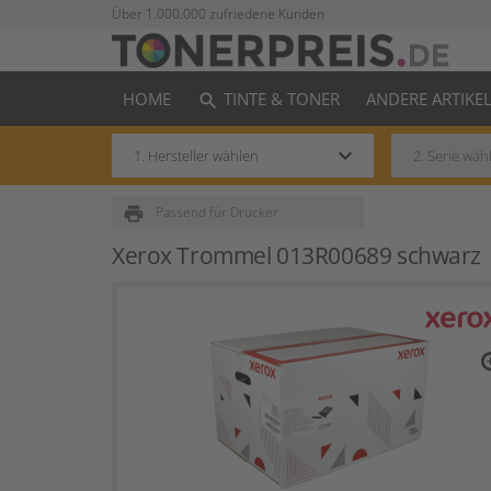
Über 1.000.000 zufriedene Kunden
HOME
TINTE & TONER
ANDERE ARTIKE
search
keyboard_arrow_down
print
Passend für Drucker
Xerox Trommel 013R00689 schwarz
zo