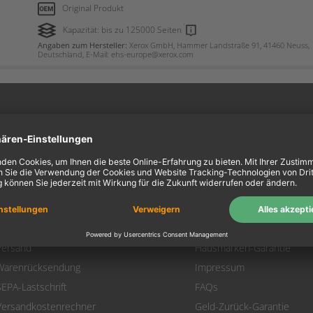
Original Produkt
Kapazität: bis zu 125000 Seiten
Angaben zum Hersteller:
Xerox GmbH, Hammer Landstraße 91, 41460 Neuss,
Deutschland, E-Mail: ehs-europe@xerox.com
ein Konto
Information
Mein Konto
Über uns
Login
AGB
Warenkorb
Datenschutz
Zahlung
Widerrufsbelehrung
Versand
Hausmarken-Garantie
Warenrücksendung
Impressum
SEPA-Lastschrift
FAQs
Versandkostenrechner
Geld-Zurück-Garantie