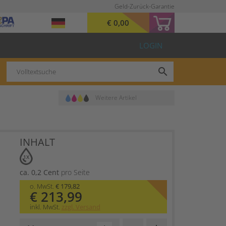
Geld-Zurück-Garantie
€ 0,00
LOGIN
search
Weitere Artikel
INHALT
1X
ca. 0,2 Cent
pro Seite
o. MwSt.
€ 179,82
€ 213,99
inkl. MwSt.
zzgl. Versand