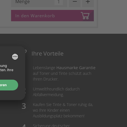
remove
add
Menge
In den Warenkorb
Ihre Vorteile
Lebenslange
Hausmarke Garantie
auf Toner und Tinte schützt auch
Ihren Drucker.
Umweltfreundlich dadurch
Abfallvermeidung.
Kaufen Sie Tinte & Toner ruhig da,
wo Ihre Kinder einen
Ausbildungsplatz bekommen!
Sicherung deutscher