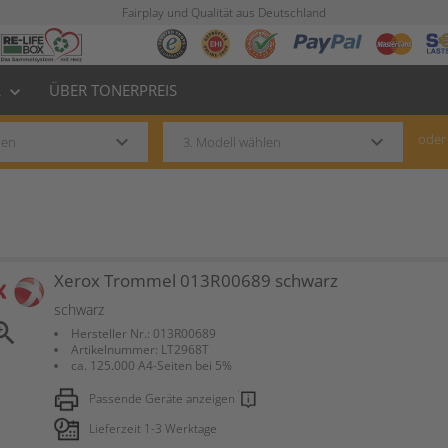
Fairplay und Qualität aus Deutschland
L
ÜBER TONERPREIS
keyboard_arrow_down
keyboard_arrow_down
keyboard_arrow_down
oder
Xerox Trommel 013R00689 schwarz
schwarz
om_in
Hersteller Nr.: 013R00689
Artikelnummer: LT2968T
ca. 125.000 A4-Seiten bei 5%
Passende Geräte anzeigen
Lieferzeit 1-3 Werktage