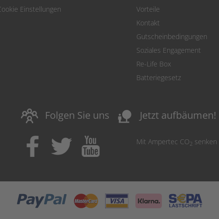
Cookie Einstellungen
Vorteile
Kontakt
Gutscheinbedingungen
Soziales Engagement
Re-Life Box
Batteriegesetz
nature_people
Folgen Sie uns
Jetzt aufbäumen!
Mit Ampertec CO
senken
2