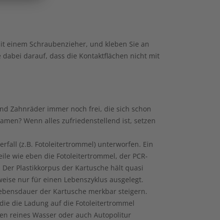
mit einem Schraubenzieher, und kleben Sie an
e dabei darauf, dass die Kontaktflächen nicht mit
nd Zahnräder immer noch frei, die sich schon
kamen? Wenn alles zufriedenstellend ist, setzen
fall (z.B. Fotoleitertrommel) unterworfen. Ein
le wie eben die Fotoleitertrommel, der PCR-
. Der Plastikkorpus der Kartusche hält quasi
weise nur für einen Lebenszyklus ausgelegt.
ebensdauer der Kartusche merkbar steigern.
die die Ladung auf die Fotoleitertrommel
sen reines Wasser oder auch Autopolitur