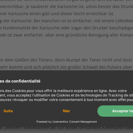
nverzichtbar, je sauberer die Kartusche ist, umso besser das Druck
Ihrer Kartusche einen gibt und dieser leicht erreichbar ist.
g der Kartusche. Bei manchen ist es einfacher, mit einem Lötkolbe
 Funktionalität der Kartusche oder sogar den Drucker beschädigen
de ist zwar einfacher, aber eine gründliche Reinigung aller Komp
vor dem Gießen des Toners, dann klumpt der Toner nicht und lässt s
mehr kommt und sich plötzlich ein großer Schwall des Pulvers über
artusche horizontal zu halten und dass keine Spalten und Ritzen bl
skosität (Fließeigenschaften), Partikelgröße und v.a. Schmelzpunk
its also nur in den Kartuschen, für die es angeboten wird. Falsche
rucker verstopfen.
ben, falls Sie die Kartusche aufgespalten haben. Vorsicht mit Kleb
„offenen" Klebeflächen ab. Ein dickes verstärktes Klebeband über