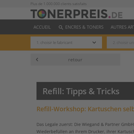
Plus de 1.000.000 clients satisfaits
ACCUEIL
ENCRES & TONERS
AUTRES AR
search
keyboard_arrow_down
keyboard_arrow_left
retour
Refill: Tipps & Tricks
Refill-Workshop: Kartuschen sel
Das Legale zuerst:
Die Wiegand & Partner GmbH i
Wiederbefüllen an Ihrem Drucker, ihrer Kartusch