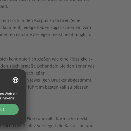
bild.
n ein Loch in den Korpus zu bohren (eine
 könnten!), einige haben sogar schon ein vom
onenten ist ohne Zerlegen meist nicht möglich.
ich kontinuierlich gießen wie eine Flüssigkeit -
 den Tisch ergießt. Behandeln Sie den Toner wie
eiben beim Verschließen.
t müssen auf den jeweiligen Drucker abgestimmt
s Tonerpulver führt im besten Fall zu blassen
er und Toner: Eine randvolle Kartusche deckt
 Loch oder Schlitz versiegelt die Kartusche und