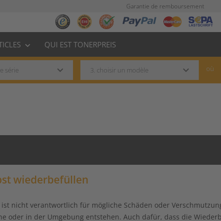
Garantie de remboursement
TICLES
QUI EST TONERPREIS
keyboard_arrow_down
keyboard_arrow_down
keyboard_arrow_down
où
bst wiederbefüllen
st nicht verantwortlich für mögliche Schäden oder Verschmutzun
e oder in der Umgebung entstehen. Auch dafür, dass die Wiederbef