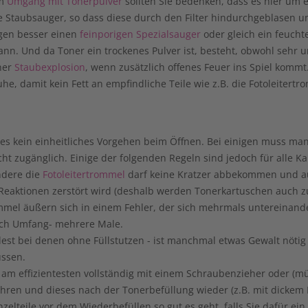
im
Umgang mit Tonerpulver
sollten Sie bedenken, dass es hier um ei
he Staubsauger, so dass diese durch den Filter hindurchgeblasen 
gen besser einen
feinporigen Spezialsauger
oder gleich ein feucht
ann. Und da Toner ein trockenes Pulver ist, besteht, obwohl sehr 
iner
Staubexplosion
, wenn zusätzlich offenes Feuer ins Spiel kommt.
, damit kein Fett an empfindliche Teile wie z.B. die Fotoleitert
t es kein einheitliches Vorgehen beim Öffnen. Bei einigen muss m
ht zugänglich. Einige der folgenden Regeln sind jedoch für alle Ka
ondere die
Fotoleitertrommel
darf keine Kratzer abbekommen und auc
aktionen zerstört wird (deshalb werden Tonerkartuschen auch zume
el äußern sich in einem Fehler, der sich mehrmals untereinander
nach Umfang- mehrere Male.
est bei denen ohne Füllstutzen - ist manchmal etwas Gewalt nötig
üssen.
s am effizientesten vollständig mit einem Schraubenzieher oder 
ohren und dieses nach der Tonerbefüllung wieder (z.B. mit dickem
zelteile vor dem Wiederbefüllen so gut es geht, falls Sie dafür ei