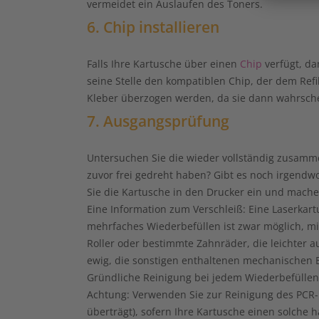
vermeidet ein Auslaufen des Toners.
6. Chip installieren
Falls Ihre Kartusche über einen
Chip
verfügt, da
seine Stelle den kompatiblen Chip, der dem Refil
Kleber überzogen werden, da sie dann wahrschei
7. Ausgangsprüfung
Untersuchen Sie die wieder vollständig zusamme
zuvor frei gedreht haben? Gibt es noch irgendwo
Sie die Kartusche in den Drucker ein und machen
Eine Information zum Verschleiß: Eine Laserkart
mehrfaches Wiederbefüllen ist zwar möglich, m
Roller oder bestimmte Zahnräder, die leichter au
ewig, die sonstigen enthaltenen mechanischen Ba
Gründliche Reinigung bei jedem Wiederbefüllen
Achtung
: Verwenden Sie zur Reinigung des PCR-
überträgt), sofern Ihre Kartusche einen solche h