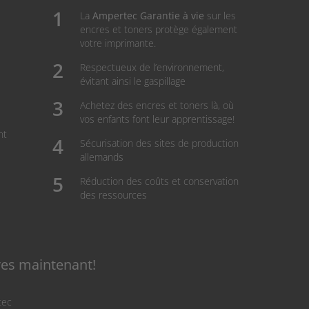
La
Ampertec Garantie à vie
sur les
encres et toners protège également
votre imprimante.
Respectueux de l’environnement,
évitant ainsi le gaspillage
Achetez des encres et toners là, où
vos enfants font leur apprentissage!
nt
Sécurisation des sites de production
allemands
Réduction des coûts et conservation
des ressources
res maintenant!
tec