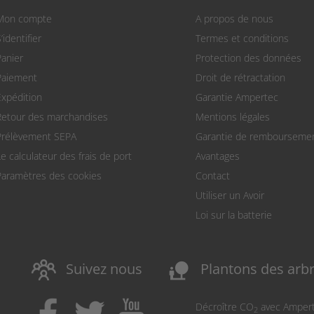
Mon compte
A propos de nous
’identifier
Termes et conditions
Panier
Protection des données
Paiement
Droit de rétractation
Expédition
Garantie Ampertec
Retour des marchandises
Mentions légales
Prélèvement SEPA
Garantie de rembourseme
Le calculateur des frais de port
Avantages
Paramètres des cookies
Contact
Utiliser un Avoir
Loi sur la batterie
nature_people
Suivez nous
Plantons des arb
Décroître CO
avec Amper
2