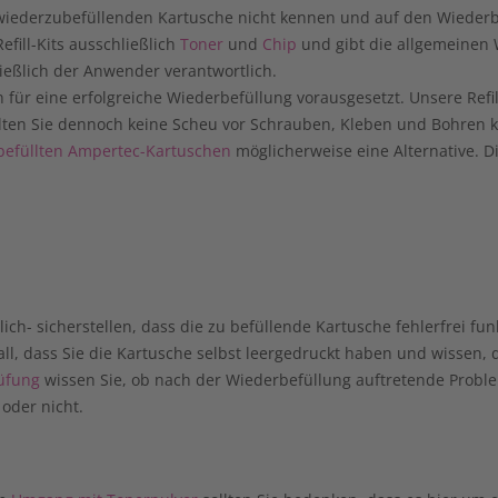
iederzubefüllenden Kartusche nicht kennen und auf den Wiederbe
fill-Kits ausschließlich
Toner
und
Chip
und gibt die allgemeinen W
ießlich der Anwender verantwortlich.
n für eine erfolgreiche Wiederbefüllung vorausgesetzt. Unsere Refi
ollten Sie dennoch keine Scheu vor Schrauben, Kleben und Bohren
rbefüllten Ampertec-Kartuschen
möglicherweise eine Alternative. Di
ich- sicherstellen, dass die zu befüllende Kartusche fehlerfrei funk
all, dass Sie die Kartusche selbst leergedruckt haben und wissen, 
üfung
wissen Sie, ob nach der Wiederbefüllung auftretende Probl
 oder nicht.