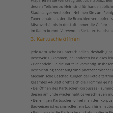
Präparieren Sie Werkzeug und Arbeitsplatz. Be
dessen Teilchen zu klein sind für handelsüblic
Staubsauger verstopfen. Nehmen Sie zum Reini
Toner einatmen, der die Bronchien verstopfen k
Mischverhältnis in der Luft immer die Gefahr e
im Raum brennt. Verwenden Sie Latex-Handschuhe
3. Kartusche öffnen
Jede Kartusche ist unterschiedlich, deshalb gib
Reservoir zu kommen, bei anderen ist dieses leic
• Behandeln Sie die Bauteile vorsichtig. Insbes
Beschichtung sonst aufgrund photochemischer Re
Mechanische Beschädigungen der Fotoleitertromm
gesamtes A4-Blatt dreht sich die Trommel -je 
• Bei Öffnen des Kartuschen-Korpusses - zumind
diesen am Ende wieder nahtlos verschließen m
• Bei einigen Kartuschen öffnet man den Korpu
Bauweisen ist es sinnvoller, ein Loch hineinzub
• Reinigen sie die Kartusche und abmontierte Ein