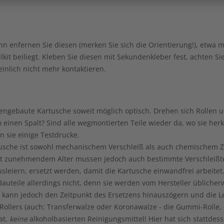
nn enfernen Sie diesen (merken Sie sich die Orientierung!), etwa 
lkit beiliegt. Kleben Sie diesen mit Sekundenkleber fest, achten Si
nlich nicht mehr kontaktieren.
ngebaute Kartusche soweit möglich optisch. Drehen sich Rollen u
 einen Spalt? Sind alle wegmontierten Teile wieder da, wo sie her
 sie einige Testdrucke.
usche ist sowohl mechanischem Verschleiß als auch chemischem Zer
it zunehmendem Alter mussen jedoch auch bestimmte Verschleißtei
sleiern, ersetzt werden, damit die Kartusche einwandfrei arbeitet
uteile allerdings nicht, denn sie werden vom Hersteller üblicher
 kann jedoch den Zeitpunkt des Ersetzens hinauszögern und die L
Rollers (auch: Transferwalze oder Koronawalze - die Gummi-Rolle, 
at,
keine
alkoholbasierten Reinigungsmittel! Hier hat sich stattdes