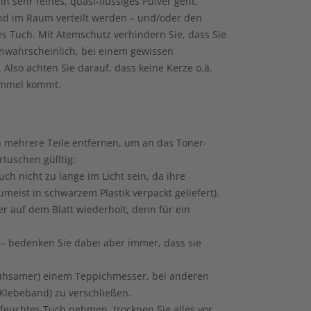
n sehr feines, quasi-flüssiges Pulver geht,
und im Raum verteilt werden – und/oder den
es Tuch. Mit Atemschutz verhindern Sie, dass Sie
unwahrscheinlich, bei einem gewissen
 Also achten Sie darauf, dass keine Kerze o.ä.
rommel kommt.
an mehrere Teile entfernen, um an das Toner-
rtuschen gülltig:
h nicht zu lange im Licht sein, da ihre
ist in schwarzem Plastik verpackt geliefert).
 auf dem Blatt wiederholt, denn für ein
 – bedenken Sie dabei aber immer, dass sie
(mühsamer) einem Teppichmesser, bei anderen
 Klebeband) zu verschließen.
n feuchtes Tuch nehmen, trocknen Sie alles vor