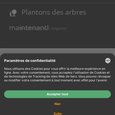
Sécurisation des sites de production allemands
Plantons des arbres
nature_people
Réduction des coûts et conservation des ressources
maintenant!
Décroître CO
avec Ampertec
2
Vous êtes Revendeur ?
Rendez-vous sur notre site
www.tonerhersteller.de
pour