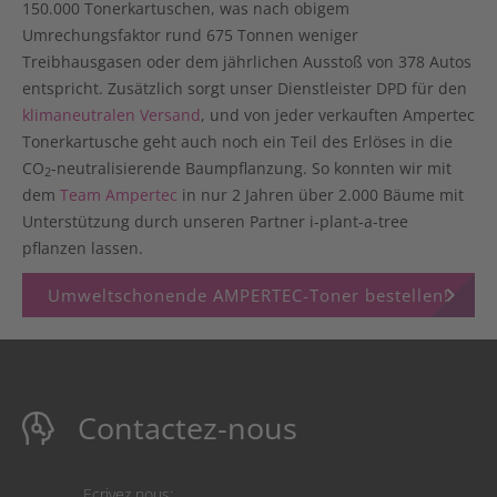
150.000 Tonerkartuschen
, was nach obigem
Umrechungsfaktor
rund 675 Tonnen weniger
Treibhausgasen
oder dem jährlichen Ausstoß von
378 Autos
entspricht. Zusätzlich sorgt unser Dienstleister DPD für den
klimaneutralen Versand
, und von jeder verkauften Ampertec
Tonerkartusche geht auch noch
ein Teil des Erlöses in die
CO
-neutralisierende Baumpflanzung
. So konnten wir mit
2
dem
Team Ampertec
in nur 2 Jahren
über 2.000 Bäume
mit
Unterstützung durch unseren Partner i-plant-a-tree
pflanzen lassen.
keyboard_arrow_right
Umweltschonende AMPERTEC-Toner bestellen!
Contactez-nous
Ecrivez nous: