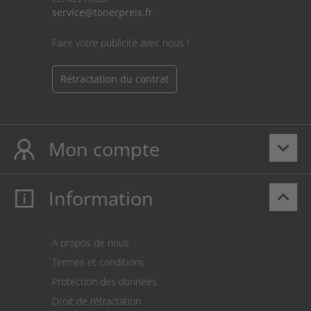
service@tonerpreis.fr
Faire votre publicité avec nous !
Rétractation du contrat
Mon compte
keyboard_arrow_down
Information
keyboard_arrow_up
Mon compte
S’identifier
Panier
A propos de nous
Paiement
Termes et conditions
Expédition
Protection des données
Retour des marchandises
Droit de rétractation
Prélèvement SEPA