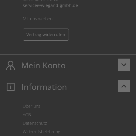
service@wiegand-gmbh.de
Mit uns werben!
Vertrag widerrufen
Mein Konto
keyboard_arrow_down
Information
keyboard_arrow_up
Mein Konto
Login
Warenkorb
Über uns
Zahlung
AGB
Versand
Datenschutz
Warenrücksendung
Widerrufsbelehrung
SEPA-Lastschrift