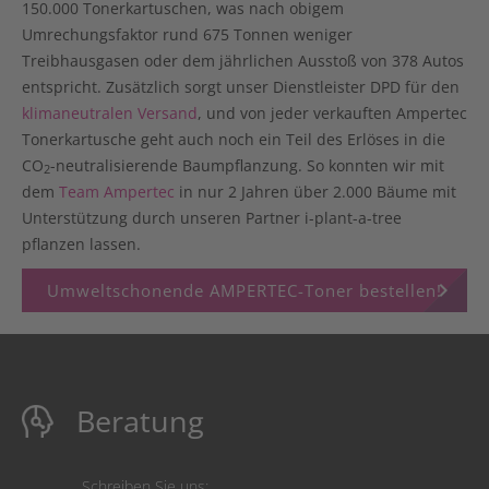
150.000 Tonerkartuschen
, was nach obigem
Umrechungsfaktor
rund 675 Tonnen weniger
Treibhausgasen
oder dem jährlichen Ausstoß von
378 Autos
entspricht. Zusätzlich sorgt unser Dienstleister DPD für den
klimaneutralen Versand
, und von jeder verkauften Ampertec
Tonerkartusche geht auch noch
ein Teil des Erlöses in die
CO
-neutralisierende Baumpflanzung
. So konnten wir mit
2
dem
Team Ampertec
in nur 2 Jahren
über 2.000 Bäume
mit
Unterstützung durch unseren Partner i-plant-a-tree
pflanzen lassen.
keyboard_arrow_right
Umweltschonende AMPERTEC-Toner bestellen!
Beratung
Schreiben Sie uns: