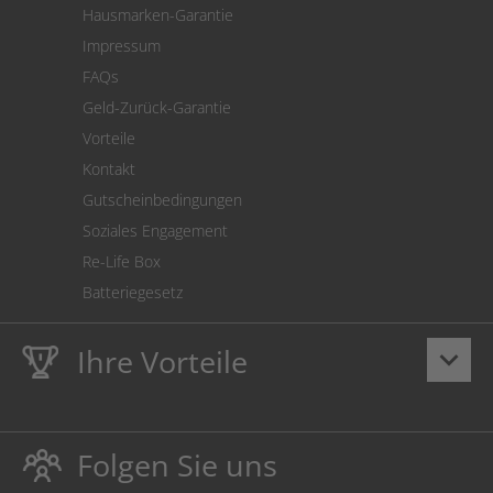
Hausmarken-Garantie
Versandkostenrechner
Impressum
Cookie Einstellungen
FAQs
Geld-Zurück-Garantie
Vorteile
Kontakt
Gutscheinbedingungen
Soziales Engagement
Re-Life Box
Batteriegesetz
Ihre Vorteile
keyboard_arrow_down
Lebenslange
Hausmarke Garantie
auf Toner und Tinte
schützt auch Ihren Drucker.
Folgen Sie uns
Umweltfreundlich dadurch Abfallvermeidung.