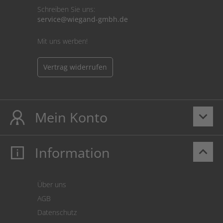
Schreiben Sie uns:
service@wiegand-gmbh.de
Mit uns werben!
Vertrag widerrufen
Mein Konto
keyboard_arrow_down
Information
keyboard_arrow_up
Mein Konto
Login
Warenkorb
Über uns
Zahlung
AGB
Versand
Datenschutz
Warenrücksendung