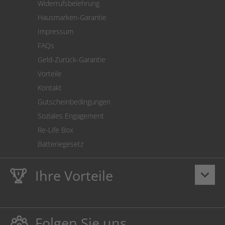
Widerrufsbelehrung
SEPA-Lastschrift
Hausmarken-Garantie
Versandkostenrechner
Impressum
Cookie Einstellungen
FAQs
Geld-Zurück-Garantie
Vorteile
Kontakt
Gutscheinbedingungen
Soziales Engagement
Re-Life Box
Batteriegesetz
Ihre Vorteile
keyboard_arrow_down
Lebenslange
Hausmarke Garantie
auf Toner und Tinte
schützt auch Ihren Drucker.
Folgen Sie uns