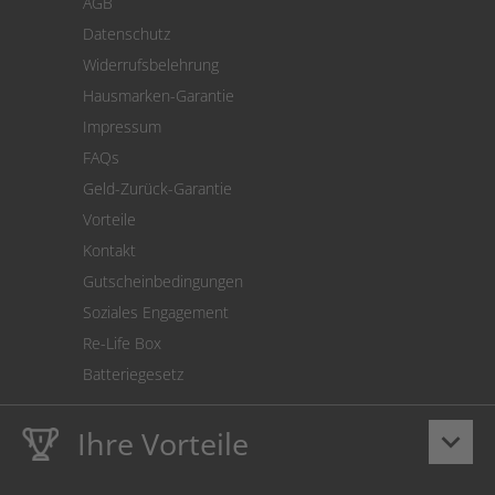
AGB
Versand
Datenschutz
Warenrücksendung
Widerrufsbelehrung
SEPA-Lastschrift
Hausmarken-Garantie
Versandkostenrechner
Impressum
Cookie Einstellungen
FAQs
Geld-Zurück-Garantie
Vorteile
Kontakt
Gutscheinbedingungen
Soziales Engagement
Re-Life Box
Batteriegesetz
Ihre Vorteile
keyboard_arrow_down