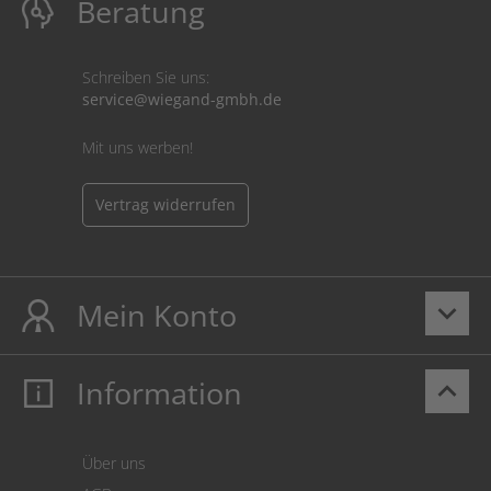
Beratung
Schreiben Sie uns:
service@wiegand-gmbh.de
Mit uns werben!
Vertrag widerrufen
Mein Konto
keyboard_arrow_down
Information
keyboard_arrow_up
Mein Konto
Login
Warenkorb
Über uns
Zahlung