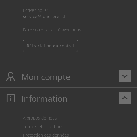
Ecrivez nous:
service@tonerpreis.fr
Faire votre publicité avec nous !
Rétractation du contrat
Mon compte
keyboard_arrow_down
Information
keyboard_arrow_up
Mon compte
S’identifier
Panier
A propos de nous
Paiement
Termes et conditions
Expédition
Protection des données