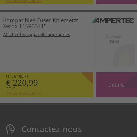
+ Frais d’expédition
Kompatibles Fuser Kit ersetzt
Xerox 115R00115
Afficher les appareils appropriés
H.T.
€ 185,71
€ 220,99
Détails
T.T.C
+ Frais d’expédition
Contactez-nous