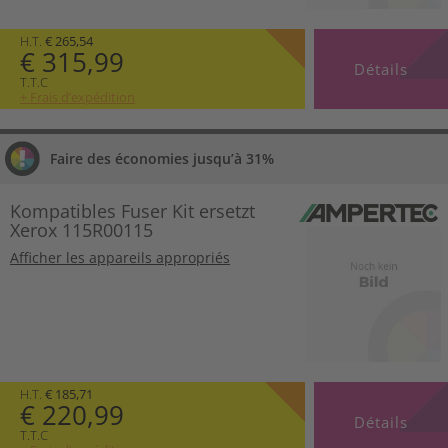
H.T.
€ 265,54
€ 315,99
Détails
T.T.C
+ Frais d’expédition
Faire des économies jusqu’à 31%
Kompatibles Fuser Kit ersetzt
Xerox 115R00115
Afficher les appareils appropriés
H.T.
€ 185,71
€ 220,99
Détails
T.T.C