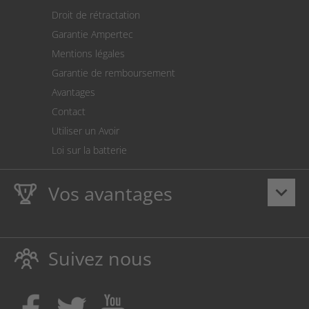
Retour des marchandises
Droit de rétractation
Prélèvement SEPA
Garantie Ampertec
Le calculateur des frais de port
Mentions légales
Paramètres des cookies
Garantie de remboursement
Avantages
Contact
Utiliser un Avoir
Loi sur la batterie
Vos avantages
keyboard_arrow_down
La
Ampertec Garantie à vie
sur les encres et toners
protège également votre imprimante.
Suivez nous
Respectueux de l’environnement, évitant ainsi le
gaspillage