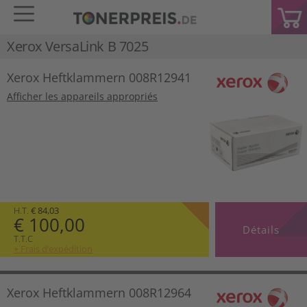
Xerox VersaLink B 7025
Xerox Heftklammern 008R12941
Afficher les appareils appropriés
H.T.
€ 84,03
€ 100,00
Détails
T.T.C
+ Frais d’expédition
Xerox Heftklammern 008R12964