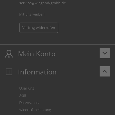
service@wiegand-gmbh.de
Mit uns werben!
Vertrag widerrufen
Mein Konto
keyboard_arrow_down
Information
keyboard_arrow_up
Mein Konto
Login
Warenkorb
Über uns
Zahlung
AGB
Versand
Datenschutz
Warenrücksendung
Widerrufsbelehrung
SEPA-Lastschrift