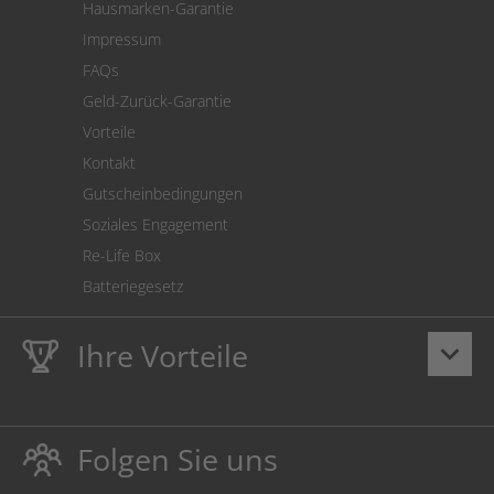
Hausmarken-Garantie
Versandkostenrechner
Impressum
Cookie Einstellungen
FAQs
Geld-Zurück-Garantie
Vorteile
Kontakt
Gutscheinbedingungen
Soziales Engagement
Re-Life Box
Batteriegesetz
Ihre Vorteile
keyboard_arrow_down
Lebenslange
Hausmarke Garantie
auf Toner und Tinte
schützt auch Ihren Drucker.
Folgen Sie uns
Umweltfreundlich dadurch Abfallvermeidung.