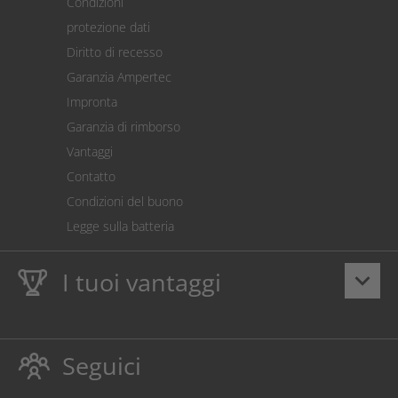
Condizioni
Spedizione
protezione dati
Restituzione della merce
Diritto di recesso
Addebito diretto SEPA
Garanzia Ampertec
Calcolatore dei costi
Impronta
Impostazioni dei cookie
Garanzia di rimborso
Vantaggi
Contatto
Condizioni del buono
Legge sulla batteria
I tuoi vantaggi
keyboard_arrow_down
Dieci anni
Garanzia Ampertec
su toner e inchiostro
proteggono anche la stampante.
Seguici
Rispettoso dellambiente evitando gli sprechi.