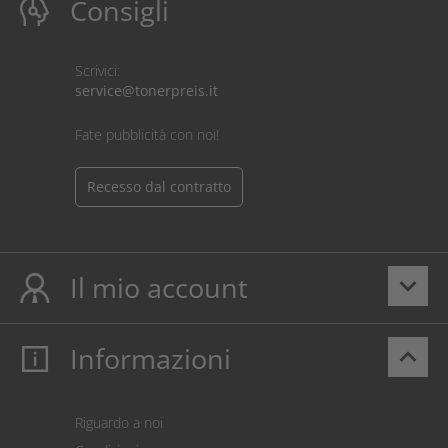
Consigli
Scrivici:
service@tonerpreis.it
Fate pubblicità con noi!
Recesso dal contratto
Il mio account
keyboard_arrow_down
Informazioni
keyboard_arrow_up
Il mio account
Login
Carrello prodotti
Riguardo a noi
Pagamento