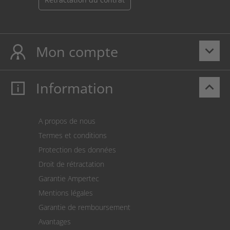
Mon compte
keyboard_arrow_down
Information
keyboard_arrow_up
Mon compte
S’identifier
Panier
A propos de nous
Paiement
Termes et conditions
Expédition
Protection des données
Retour des marchandises
Droit de rétractation
Prélèvement SEPA
Garantie Ampertec
Le calculateur des frais de port
Mentions légales
Paramètres des cookies
Garantie de remboursement
Avantages