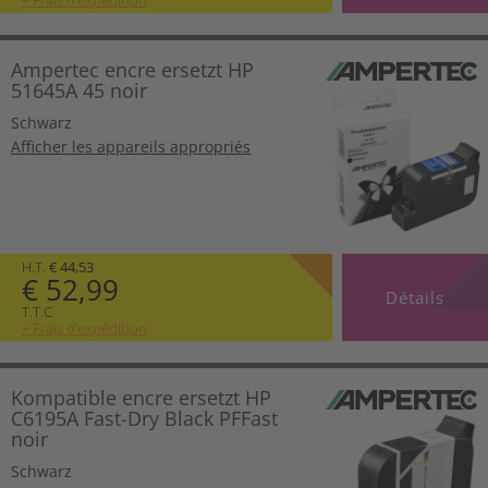
Ampertec encre ersetzt HP
51645A 45 noir
Schwarz
Afficher les appareils appropriés
H.T.
€ 44,53
€ 52,99
Détails
T.T.C
+ Frais d’expédition
Kompatible encre ersetzt HP
C6195A Fast-Dry Black PFFast
noir
Schwarz