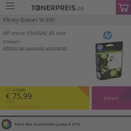
Pitney Bowes W 890
HP encre 51645AE 45 noir
Schwarz
Afficher les appareils appropriés
H.T.
€ 63,86
€ 75,99
Détails
T.T.C
+ Frais d’expédition
Faire des économies jusqu’à 31%