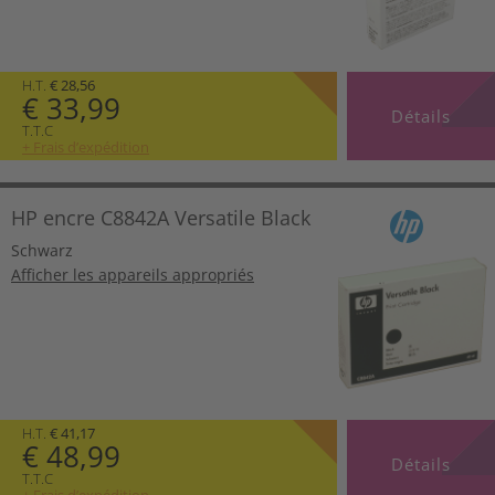
H.T.
€ 28,56
€ 33,99
Détails
T.T.C
+ Frais d’expédition
HP encre C8842A Versatile Black
Schwarz
Afficher les appareils appropriés
H.T.
€ 41,17
€ 48,99
Détails
T.T.C
+ Frais d’expédition