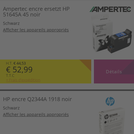
Ampertec encre ersetzt HP
51645A 45 noir
Schwarz
Afficher les appareils appropriés
H.T.
€ 44,53
€ 52,99
Détails
T.T.C
+ Frais d’expédition
HP encre Q2344A 1918 noir
Schwarz
Afficher les appareils appropriés