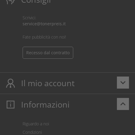
Scrivici:
service@tonerpreis.it
Fate pubblicità con noi!
Recesso dal contratto
Il mio account
keyboard_arrow_down
Informazioni
keyboard_arrow_up
Il mio account
Login
Carrello prodotti
Riguardo a noi
Pagamento
Condizioni