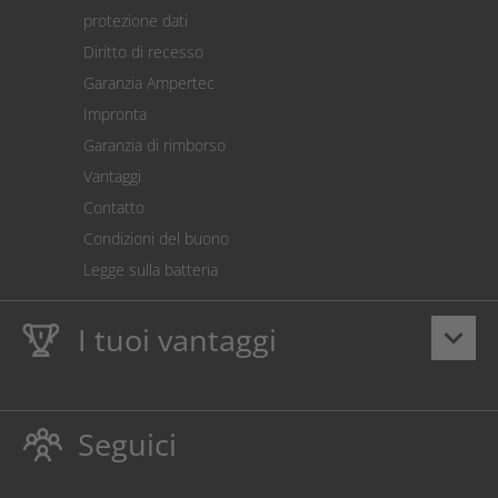
Spedizione
protezione dati
Restituzione della merce
Diritto di recesso
Addebito diretto SEPA
Garanzia Ampertec
Calcolatore dei costi
Impronta
Impostazioni dei cookie
Garanzia di rimborso
Vantaggi
Contatto
Condizioni del buono
Legge sulla batteria
I tuoi vantaggi
keyboard_arrow_down
Dieci anni
Garanzia Ampertec
su toner e inchiostro
proteggono anche la stampante.
Seguici
Rispettoso dellambiente evitando gli sprechi.