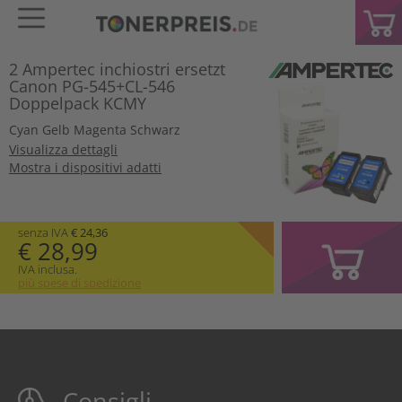
2 Ampertec inchiostri ersetzt
Canon PG-545+CL-546
Doppelpack KCMY
Cyan
Gelb
Magenta
Schwarz
Visualizza dettagli
Mostra i dispositivi adatti
senza IVA
€ 24,36
€ 28,99
IVA inclusa.
più spese di spedizione
Consigli