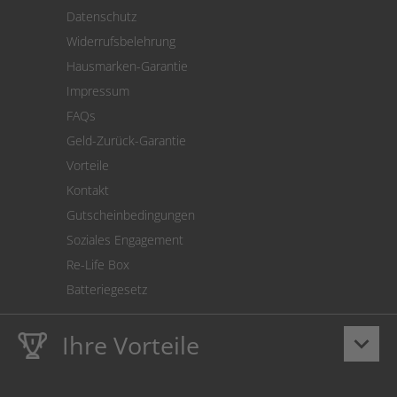
Versand
Datenschutz
Warenrücksendung
Widerrufsbelehrung
SEPA-Lastschrift
Hausmarken-Garantie
Versandkostenrechner
Impressum
Cookie Einstellungen
FAQs
Geld-Zurück-Garantie
Vorteile
Kontakt
Gutscheinbedingungen
Soziales Engagement
Re-Life Box
Batteriegesetz
Ihre Vorteile
keyboard_arrow_down