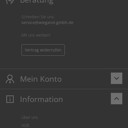
Schreiben Sie uns:
service@wiegand-gmbh.de
Mit uns werben!
Vertrag widerrufen
Mein Konto
keyboard_arrow_down
Information
keyboard_arrow_up
Mein Konto
Login
Warenkorb
Über uns
Zahlung
AGB