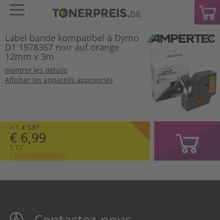
Label bande kompatibel à Dymo
D1 1978367 noir auf orange
12mm x 3m
montrer les détails
Afficher les appareils appropriés
H.T.
€ 5,87
€ 6,99
T.T.C
+ Frais d’expédition
Contactez-nous