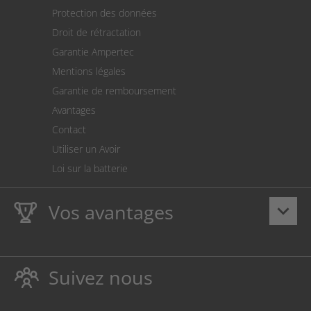
Expédition
Protection des données
Retour des marchandises
Droit de rétractation
Prélèvement SEPA
Garantie Ampertec
Le calculateur des frais de port
Mentions légales
Paramètres des cookies
Garantie de remboursement
Avantages
Contact
Utiliser un Avoir
Loi sur la batterie
Vos avantages
keyboard_arrow_down
La
Ampertec Garantie à vie
sur les encres et toners
protège également votre imprimante.
Suivez nous
Respectueux de l’environnement, évitant ainsi le
gaspillage