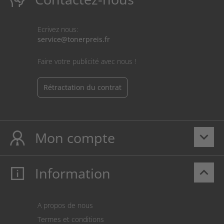
Ecrivez nous:
service@tonerpreis.fr
Faire votre publicité avec nous !
Rétractation du contrat
Mon compte
keyboard_arrow_down
Information
keyboard_arrow_up
Mon compte
S’identifier
Panier
A propos de nous
Paiement
Termes et conditions