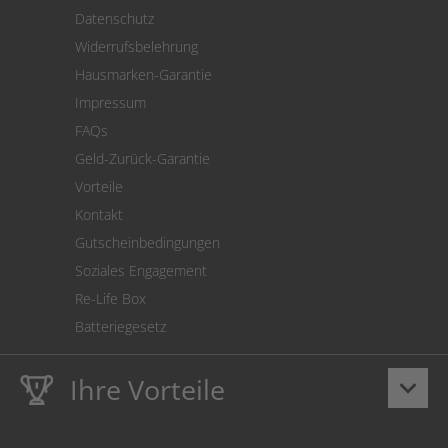
Versand
Datenschutz
Warenrücksendung
Widerrufsbelehrung
SEPA-Lastschrift
Hausmarken-Garantie
Versandkostenrechner
Impressum
Cookie Einstellungen
FAQs
Geld-Zurück-Garantie
Vorteile
Kontakt
Gutscheinbedingungen
Soziales Engagement
Re-Life Box
Batteriegesetz
Ihre Vorteile
keyboard_arrow_down