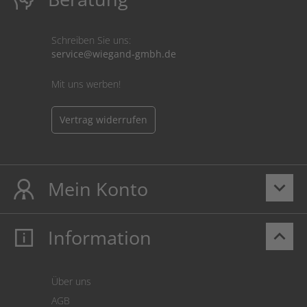
Schreiben Sie uns:
service@wiegand-gmbh.de
Mit uns werben!
Vertrag widerrufen
Mein Konto
keyboard_arrow_down
Information
keyboard_arrow_up
Mein Konto
Login
Warenkorb
Über uns
Zahlung
AGB