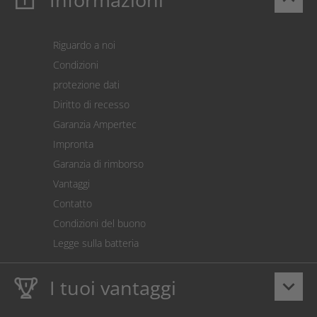
Login
Carrello prodotti
Riguardo a noi
Pagamento
Condizioni
Spedizione
protezione dati
Restituzione della merce
Diritto di recesso
Addebito diretto SEPA
Garanzia Ampertec
Calcolatore dei costi
Impronta
Impostazioni dei cookie
Garanzia di rimborso
Vantaggi
Contatto
Condizioni del buono
Legge sulla batteria
I tuoi vantaggi
keyboard_arrow_down