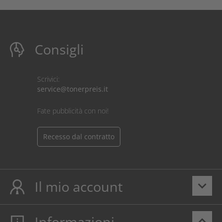
Consigli
Scrivici:
service@tonerpreis.it
Fate pubblicità con noi!
Recesso dal contratto
Il mio account
keyboard_arrow_down
Informazioni
keyboard_arrow_up
Il mio account