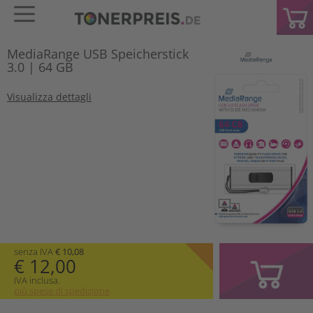
MediaRange USB Speicherstick
3.0 | 64 GB
Visualizza dettagli
senza IVA
€ 10,08
€ 12,00
IVA inclusa.
più spese di spedizione