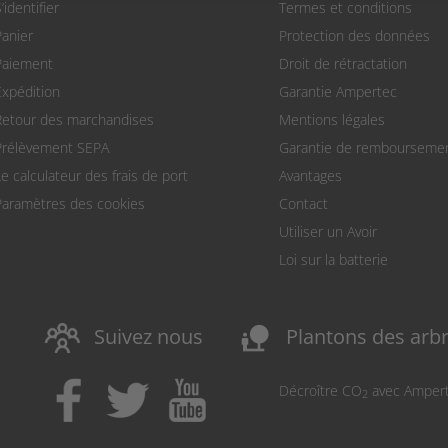
’identifier
Termes et conditions
Panier
Protection des données
Paiement
Droit de rétractation
Expédition
Garantie Ampertec
Retour des marchandises
Mentions légales
Prélèvement SEPA
Garantie de rembourseme
Le calculateur des frais de port
Avantages
Paramètres des cookies
Contact
Utiliser un Avoir
Loi sur la batterie
nature_people
Suivez nous
Plantons des arb
Décroître CO
avec Amper
2