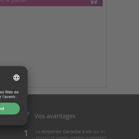
s le panier
Vos avantages
La
Ampertec Garantie à vie
sur les
encres et toners protège également