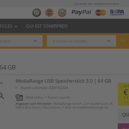
Garantie de remboursement
TICLES
QUI EST TONERPREIS
keyboard_arrow_down
keyboard_arrow_down
keyboard_arrow_down
où
 64 GB
MediaRange USB Speicherstick 3.0 | 64 GB
H.T
Numéro d’article:
DZB102324
€
om_in
Délai prévu 1-4 jours ouvrés
T.T
+ F
Angaben zum Hersteller:
MediaRange GmbH, Zum Quellenpark 29,
65812 Bad Soden, Deutschland, E-Mail: kontakt@mediarange.de
Qt