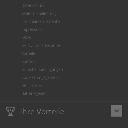
Versand
Datenschutz
Warenrücksendung
Widerrufsbelehrung
SEPA-Lastschrift
Hausmarken-Garantie
Versandkostenrechner
Impressum
Cookie Einstellungen
FAQs
Geld-Zurück-Garantie
Vorteile
Kontakt
Gutscheinbedingungen
Soziales Engagement
Re-Life Box
Batteriegesetz
Ihre Vorteile
keyboard_arrow_down