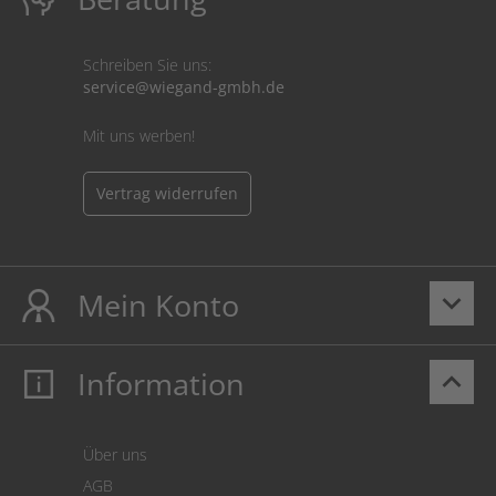
Schreiben Sie uns:
service@wiegand-gmbh.de
Mit uns werben!
Vertrag widerrufen
Mein Konto
keyboard_arrow_down
Information
keyboard_arrow_up
Mein Konto
Login
Warenkorb
Über uns
Zahlung
AGB