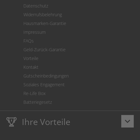
Versand
Datenschutz
Warenrücksendung
Widerrufsbelehrung
SEPA-Lastschrift
Hausmarken-Garantie
Versandkostenrechner
Impressum
Cookie Einstellungen
FAQs
Geld-Zurück-Garantie
Vorteile
Kontakt
Gutscheinbedingungen
Soziales Engagement
Re-Life Box
Batteriegesetz
Ihre Vorteile
keyboard_arrow_down