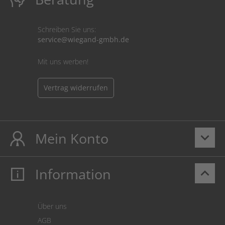
Schreiben Sie uns:
service@wiegand-gmbh.de
Mit uns werben!
Vertrag widerrufen
Mein Konto
keyboard_arrow_down
Information
keyboard_arrow_up
Mein Konto
Login
Warenkorb
Über uns
Zahlung
AGB