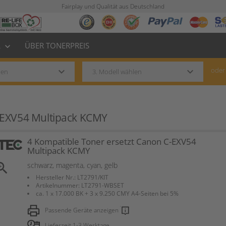
Fairplay und Qualität aus Deutschland
L
ÜBER TONERPREIS
keyboard_arrow_down
keyboard_arrow_down
keyboard_arrow_down
oder
-EXV54 Multipack KCMY
4 Kompatible Toner ersetzt Canon C-EXV54
Multipack KCMY
om_in
schwarz, magenta, cyan, gelb
Hersteller Nr.: LT2791/KIT
Artikelnummer: LT2791-WBSET
ca. 1 x 17.000 BK + 3 x 9.250 CMY A4-Seiten bei 5%
Passende Geräte anzeigen
Lieferzeit 1-3 Werktage