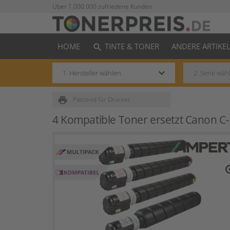
Über 1.000.000 zufriedene Kunden
HOME
TINTE & TONER
ANDERE ARTIKE
search
keyboard_arrow_down
print
Passend für Drucker
4 Kompatible Toner ersetzt Canon C
zo