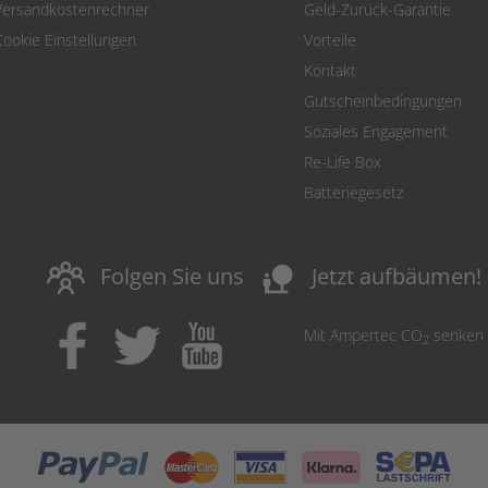
Versandkostenrechner
Geld-Zurück-Garantie
Cookie Einstellungen
Vorteile
Kontakt
Gutscheinbedingungen
Soziales Engagement
Re-Life Box
Batteriegesetz
nature_people
Folgen Sie uns
Jetzt aufbäumen!
Mit Ampertec CO
senken
2