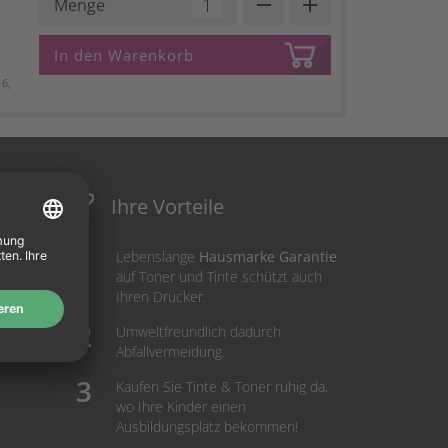
remove
add
Menge
In den Warenkorb
6,
Ihre Vorteile
Lebenslange
Hausmarke Garantie
auf Toner und Tinte schützt auch
Ihren Drucker.
Umweltfreundlich dadurch
Abfallvermeidung.
Kaufen Sie Tinte & Toner ruhig da,
wo Ihre Kinder einen
Ausbildungsplatz bekommen!