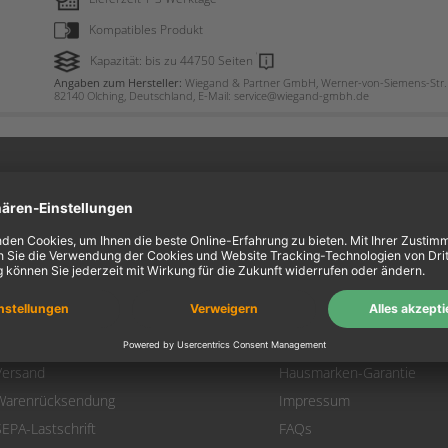
Kompatibles Produkt
Kapazität: bis zu 44750 Seiten
Angaben zum Hersteller:
Wiegand & Partner GmbH, Werner-von-Siemens-Str. 
82140 Olching, Deutschland, E-Mail: service@wiegand-gmbh.de
ein Konto
Information
Mein Konto
Über uns
Login
AGB
Warenkorb
Datenschutz
Zahlung
Widerrufsbelehrung
Versand
Hausmarken-Garantie
Warenrücksendung
Impressum
SEPA-Lastschrift
FAQs