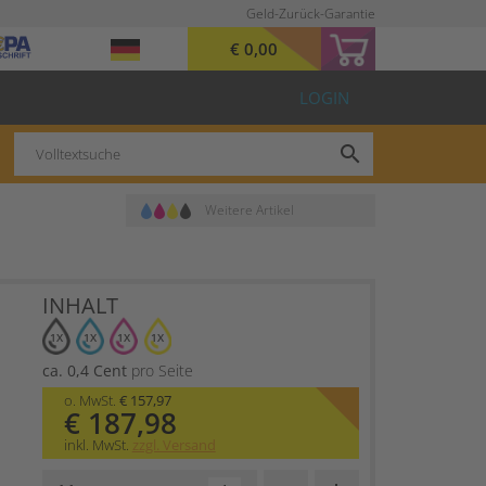
Geld-Zurück-Garantie
€ 0,00
LOGIN
search
Weitere Artikel
INHALT
1X
1X
1X
1X
ca. 0,4 Cent
pro Seite
o. MwSt.
€ 157,97
€ 187,98
inkl. MwSt.
zzgl. Versand