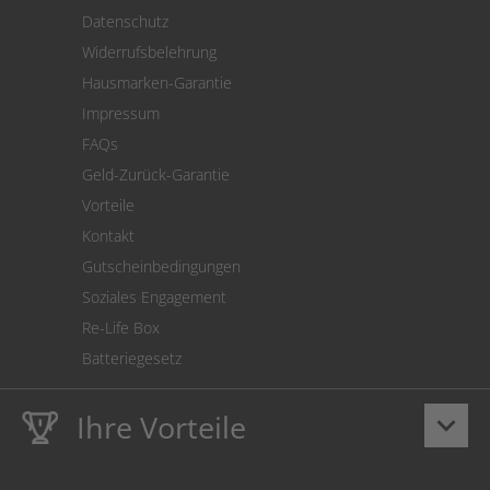
Versand
Datenschutz
Warenrücksendung
Widerrufsbelehrung
SEPA-Lastschrift
Hausmarken-Garantie
Versandkostenrechner
Impressum
Cookie Einstellungen
FAQs
Geld-Zurück-Garantie
Vorteile
Kontakt
Gutscheinbedingungen
Soziales Engagement
Re-Life Box
Batteriegesetz
Ihre Vorteile
keyboard_arrow_down