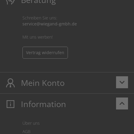
Schreiben Sie uns:
service@wiegand-gmbh.de
Mit uns werben!
Vertrag widerrufen
Mein Konto
keyboard_arrow_down
Information
keyboard_arrow_up
Mein Konto
Login
Warenkorb
Über uns
Zahlung
AGB