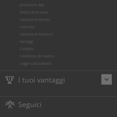
Spedizione
protezione dati
Restituzione della merce
Diritto di recesso
Addebito diretto SEPA
Garanzia Ampertec
Calcolatore dei costi
Impronta
Impostazioni dei cookie
Garanzia di rimborso
Vantaggi
Contatto
Condizioni del buono
Legge sulla batteria
I tuoi vantaggi
keyboard_arrow_down
Dieci anni
Garanzia Ampertec
su toner e inchiostro
proteggono anche la stampante.
Seguici
Rispettoso dellambiente evitando gli sprechi.