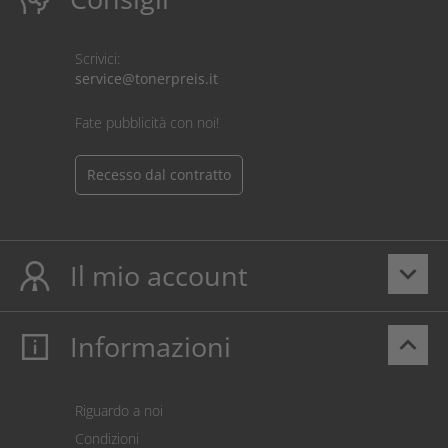
Scrivici:
service@tonerpreis.it
Fate pubblicità con noi!
Recesso dal contratto
Il mio account
keyboard_arrow_down
Informazioni
keyboard_arrow_up
Il mio account
Login
Carrello prodotti
Riguardo a noi
Pagamento
Condizioni