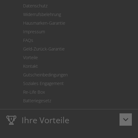
Versand
Datenschutz
Warenrücksendung
Widerrufsbelehrung
SEPA-Lastschrift
Hausmarken-Garantie
Versandkostenrechner
Impressum
Cookie Einstellungen
FAQs
Geld-Zurück-Garantie
Vorteile
Kontakt
Gutscheinbedingungen
Soziales Engagement
Re-Life Box
Batteriegesetz
Ihre Vorteile
keyboard_arrow_down