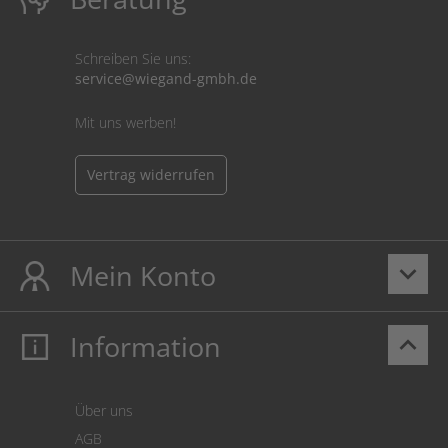
Schreiben Sie uns:
service@wiegand-gmbh.de
Mit uns werben!
Vertrag widerrufen
Mein Konto
keyboard_arrow_down
Information
keyboard_arrow_up
Mein Konto
Login
Warenkorb
Über uns
Zahlung
AGB