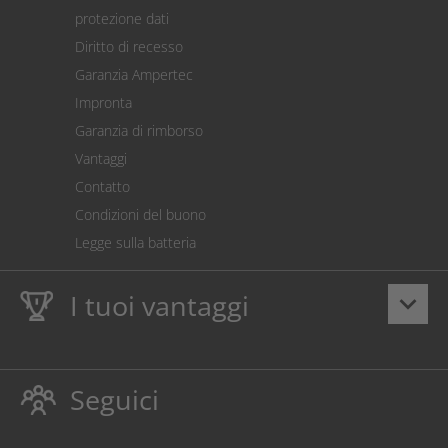
Spedizione
protezione dati
Restituzione della merce
Diritto di recesso
Addebito diretto SEPA
Garanzia Ampertec
Calcolatore dei costi
Impronta
Impostazioni dei cookie
Garanzia di rimborso
Vantaggi
Contatto
Condizioni del buono
Legge sulla batteria
I tuoi vantaggi
keyboard_arrow_down
Dieci anni
Garanzia Ampertec
su toner e inchiostro
proteggono anche la stampante.
Seguici
Rispettoso dellambiente evitando gli sprechi.