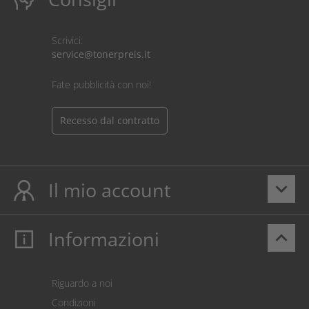
Scrivici:
service@tonerpreis.it
Fate pubblicità con noi!
Recesso dal contratto
Il mio account
keyboard_arrow_down
Informazioni
keyboard_arrow_up
Il mio account
Login
Carrello prodotti
Riguardo a noi
Pagamento
Condizioni