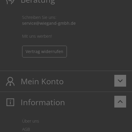
Schreiben Sie uns:
service@wiegand-gmbh.de
Mit uns werben!
Vertrag widerrufen
Mein Konto
keyboard_arrow_down
Information
keyboard_arrow_up
Mein Konto
Login
Warenkorb
Über uns
Zahlung
AGB