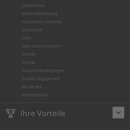
Versand
Datenschutz
Warenrücksendung
Widerrufsbelehrung
SEPA-Lastschrift
Hausmarken-Garantie
Versandkostenrechner
Impressum
Cookie Einstellungen
FAQs
Geld-Zurück-Garantie
Vorteile
Kontakt
Gutscheinbedingungen
Soziales Engagement
Re-Life Box
Batteriegesetz
Ihre Vorteile
keyboard_arrow_down