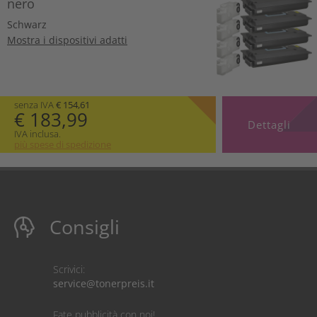
nero
Schwarz
Mostra i dispositivi adatti
senza IVA
€ 154,61
€ 183,99
Dettagli
IVA inclusa.
più spese di spedizione
Consigli
Scrivici:
service@tonerpreis.it
Fate pubblicità con noi!