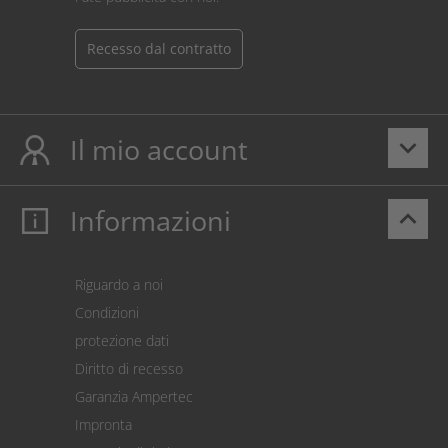
Recesso dal contratto
Il mio account
keyboard_arrow_down
Informazioni
keyboard_arrow_up
Il mio account
Login
Carrello prodotti
Riguardo a noi
Pagamento
Condizioni
Spedizione
protezione dati
Restituzione della merce
Diritto di recesso
Addebito diretto SEPA
Garanzia Ampertec
Calcolatore dei costi
Impronta
Impostazioni dei cookie