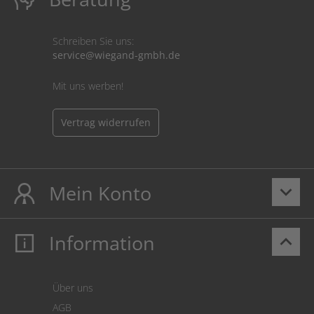
Schreiben Sie uns:
service@wiegand-gmbh.de
Mit uns werben!
Vertrag widerrufen
Mein Konto
keyboard_arrow_down
Information
keyboard_arrow_up
Mein Konto
Login
Warenkorb
Über uns
Zahlung
AGB