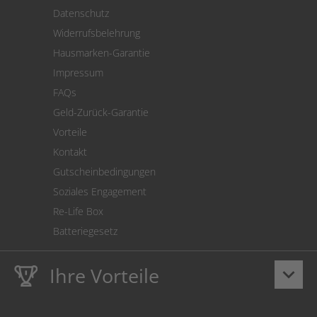
Versand
Datenschutz
Warenrücksendung
Widerrufsbelehrung
SEPA-Lastschrift
Hausmarken-Garantie
Versandkostenrechner
Impressum
Cookie Einstellungen
FAQs
Geld-Zurück-Garantie
Vorteile
Kontakt
Gutscheinbedingungen
Soziales Engagement
Re-Life Box
Batteriegesetz
Ihre Vorteile
keyboard_arrow_down