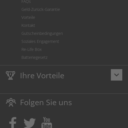
FAQs
Geld-Zurück-Garantie
Vorteile
Kontakt
Gutscheinbedingungen
Soziales Engagement
Re-Life Box
Batteriegesetz
Ihre Vorteile
keyboard_arrow_down
Lebenslange
Hausmarke Garantie
auf Toner und Tinte
schützt auch Ihren Drucker.
Folgen Sie uns
Umweltfreundlich dadurch Abfallvermeidung.
Kaufen Sie Tinte & Toner ruhig da, wo Ihre Kinder einen
Ausbildungsplatz bekommen!