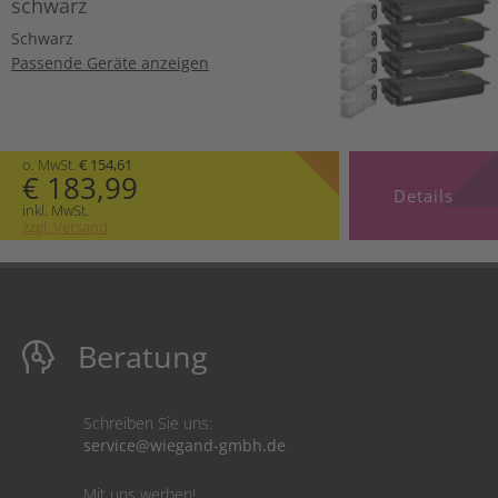
schwarz
Schwarz
Passende Geräte anzeigen
o. MwSt.
€ 154,61
€ 183,99
Details
inkl. MwSt.
zzgl. Versand
Beratung
Schreiben Sie uns:
service@wiegand-gmbh.de
Mit uns werben!