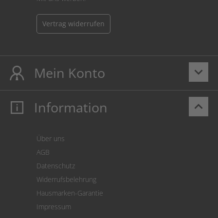
Vertrag widerrufen
Mein Konto
keyboard_arrow_down
Information
keyboard_arrow_up
Mein Konto
Login
Warenkorb
Über uns
Zahlung
AGB
Versand
Datenschutz
Warenrücksendung
Widerrufsbelehrung
SEPA-Lastschrift
Hausmarken-Garantie
Versandkostenrechner
Impressum
Cookie Einstellungen