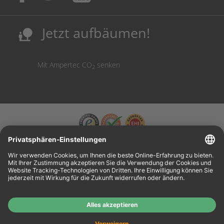
Sicherung deutscher Produktionsstandorte.
Kosten senken, Ressourcen schonen.
Jetzt aufbäumen!
nature_people
Mit Ampertec CO
senken
2